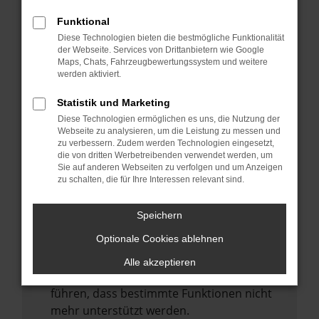
Laden andere Webseiten, zum Beispiel
deine Suchmaschine?
Funktional
Diese Technologien bieten die bestmögliche Funktionalität
Prüfe deine Browsererweiterungen.
der Webseite. Services von Drittanbietern wie Google
Manche Erweiterungen, wie Werbeblocker,
Maps, Chats, Fahrzeugbewertungssystem und weitere
können das Laden bestimmter Seiten
werden aktiviert.
verhindern. Funktioniert die Seite in einem
Statistik und Marketing
anderen Browser oder in einem privaten
Diese Technologien ermöglichen es uns, die Nutzung der
Fenster?
Webseite zu analysieren, um die Leistung zu messen und
zu verbessern. Zudem werden Technologien eingesetzt,
Starte dein Gerät neu.
die von dritten Werbetreibenden verwendet werden, um
Das kann manchmal helfen,
Sie auf anderen Webseiten zu verfolgen und um Anzeigen
zu schalten, die für Ihre Interessen relevant sind.
vorübergehende Probleme zu beheben.
Stelle sicher, dass dein Browser und dein
Speichern
Betriebssystem auf dem neuesten Stand
Optionale Cookies ablehnen
sind.
Veraltete Software birgt nicht nur ein
Alle akzeptieren
Sicherheitsrisiko, sondern kann auch dazu
führen, dass bestimmte Funktionen nicht
mehr unterstützt werden.