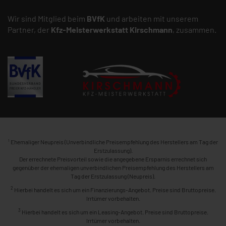
Wir sind Mitglied beim
BVfK
und arbeiten mit unserem
Partner, der
Kfz-Meisterwerkstatt
Kirschmann
, zusammen.
1
Ehemaliger Neupreis (Unverbindliche Preisempfehlung des Herstellers am Tag der
Erstzulassung).
Der errechnete Preisvorteil sowie die angegebene Ersparnis errechnet sich
gegenüber der ehemaligen unverbindlichen Preisempfehlung des Herstellers am
Tag der Erstzulassung (Neupreis).
2
Hierbei handelt es sich um ein Finanzierungs-Angebot. Preise sind Bruttopreise.
Irrtümer vorbehalten.
3
Hierbei handelt es sich um ein Leasing-Angebot. Preise sind Bruttopreise.
Irrtümer vorbehalten.