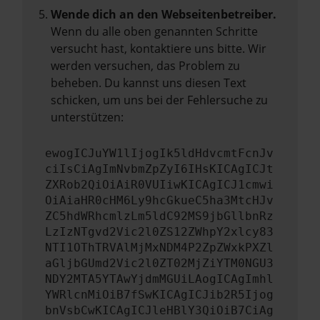
Wende dich an den Webseitenbetreiber.
Wenn du alle oben genannten Schritte
versucht hast, kontaktiere uns bitte. Wir
werden versuchen, das Problem zu
beheben. Du kannst uns diesen Text
schicken, um uns bei der Fehlersuche zu
unterstützen:
ewogICJuYW1lIjogIk5ldHdvcmtFcnJv
ciIsCiAgImNvbmZpZyI6IHsKICAgICJt
ZXRob2QiOiAiR0VUIiwKICAgICJ1cmwi
OiAiaHR0cHM6Ly9hcGkueC5ha3MtcHJv
ZC5hdWRhcmlzLm5ldC92MS9jbGllbnRz
LzIzNTgvd2Vic2l0ZS12ZWhpY2xlcy83
NTI1OThTRVAlMjMxNDM4P2ZpZWxkPXZl
aGljbGUmd2Vic2l0ZT02MjZiYTM0NGU3
NDY2MTA5YTAwYjdmMGUiLAogICAgImhl
YWRlcnMiOiB7fSwKICAgICJib2R5Ijog
bnVsbCwKICAgICJleHBlY3QiOiB7CiAg