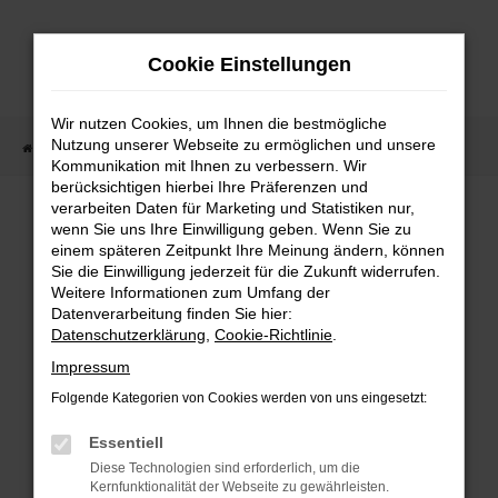
Zum
Hauptinhalt
Cookie Einstellungen
springen
Wir nutzen Cookies, um Ihnen die bestmögliche
Nutzung unserer Webseite zu ermöglichen und unsere
Startseite
Fahrzeugangebote
Fahrzeugmarkt
Kommunikation mit Ihnen zu verbessern. Wir
berücksichtigen hierbei Ihre Präferenzen und
Fahrzeugmarkt
verarbeiten Daten für Marketing und Statistiken nur,
wenn Sie uns Ihre Einwilligung geben. Wenn Sie zu
einem späteren Zeitpunkt Ihre Meinung ändern, können
Sie die Einwilligung jederzeit für die Zukunft widerrufen.
Weitere Informationen zum Umfang der
Datenverarbeitung finden Sie hier:
Fehler: Network Error
Datenschutzerklärung
,
Cookie-Richtlinie
.
Impressum
Beim Laden ist ein Fehler aufgetreten.
Folgende Kategorien von Cookies werden von uns eingesetzt:
Hier sind ein paar Tipps, die dir helfen können:
Essentiell
Überprüfe deine Firewall und deine
Diese Technologien sind erforderlich, um die
Internetverbindung.
Kernfunktionalität der Webseite zu gewährleisten.