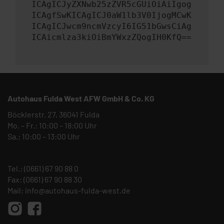
ICAgICJyZXNwb25zZVR5cGUiOiAiIgog
ICAgfSwKICAgICJ0aW1lb3V0IjogMCwK
ICAgICJwcm9ncmVzcyI6IG51bGwsCiAg
ICAicmlza3kiOiBmYWxzZQogIH0KfQ==
Autohaus Fulda West AFW GmbH & Co. KG
Böcklerstr. 27, 36041 Fulda
Mo. – Fr.: 10:00 – 18:00 Uhr
Sa.: 10:00 – 13:00 Uhr
Tel.:
(0661) 67 90 88 0
Fax: (0661) 67 90 88 30
Mail:
info@autohaus-fulda-west.de