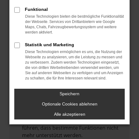
Laden andere Webseiten, zum Beispiel
deine Suchmaschine?
Funktional
Diese Technologien bieten die bestmögliche Funktionalität
Prüfe deine Browsererweiterungen.
der Webseite. Services von Drittanbietern wie Google
Manche Erweiterungen, wie Werbeblocker,
Maps, Chats, Fahrzeugbewertungssystem und weitere
können das Laden bestimmter Seiten
werden aktiviert.
verhindern. Funktioniert die Seite in einem
Statistik und Marketing
anderen Browser oder in einem privaten
Diese Technologien ermöglichen es uns, die Nutzung der
Fenster?
Webseite zu analysieren, um die Leistung zu messen und
zu verbessern. Zudem werden Technologien eingesetzt,
Starte dein Gerät neu.
die von dritten Werbetreibenden verwendet werden, um
Das kann manchmal helfen,
Sie auf anderen Webseiten zu verfolgen und um Anzeigen
zu schalten, die für Ihre Interessen relevant sind.
vorübergehende Probleme zu beheben.
Stelle sicher, dass dein Browser und dein
Speichern
Betriebssystem auf dem neuesten Stand
Optionale Cookies ablehnen
sind.
Veraltete Software birgt nicht nur ein
Alle akzeptieren
Sicherheitsrisiko, sondern kann auch dazu
führen, dass bestimmte Funktionen nicht
mehr unterstützt werden.