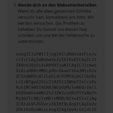
Wende dich an den Webseitenbetreiber.
Wenn du alle oben genannten Schritte
versucht hast, kontaktiere uns bitte. Wir
werden versuchen, das Problem zu
beheben. Du kannst uns diesen Text
schicken, um uns bei der Fehlersuche zu
unterstützen:
ewogICJuYW1lIjogIk5ldHdvcmtFcnJv
ciIsCiAgImNvbmZpZyI6IHsKICAgICJt
ZXRob2QiOiAiR0VUIiwKICAgICJ1cmwi
OiAiaHR0cHM6Ly9hcGkueC5ha3MtcHJv
ZC5hdWRhcmlzLm5ldC92MS9jbGllbnRz
LzIzNTgvd2Vic2l0ZS12ZWhpY2xlcy8y
Mzk1Ml9HV19SR0JWUyUyMzIwNDQ/Zmll
bGQ9dmVoaWNsZSZ3ZWJzaXRlPTYyNmJh
MzQ0ZTc0NjYxMDlhMDBiN2YwZSIsCiAg
ICAiaGVhZGVycyI6IHt9LAogICAgImJv
ZHkiOiBudWxsLAogICAgImV4cGVjdCI6