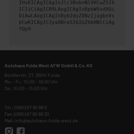
IHsKICAgICAgInJlc3BvbnNlVHlwZSI6
ICIiCiAgICB9LAogICAgInRpbWVvdXQi
OiAwLAogICAgInByb2dyZXNzIjogbnVs
bCwKICAgICJyaXNreSI6IGZhbHNlCiAg
fQp9
Autohaus Fulda West AFW GmbH & Co. KG
Böcklerstr. 27, 36041 Fulda
Mo. – Fr.: 10:00 – 18:00 Uhr
Sa.: 10:00 – 13:00 Uhr
Tel.:
(0661) 67 90 88 0
Fax: (0661) 67 90 88 30
Mail:
info@autohaus-fulda-west.de