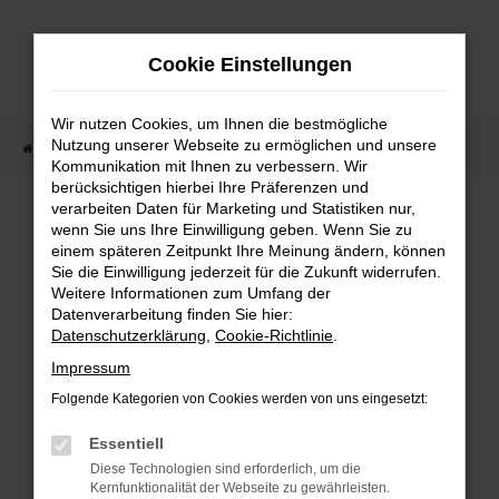
Zum
Hauptinhalt
Cookie Einstellungen
springen
Wir nutzen Cookies, um Ihnen die bestmögliche
Nutzung unserer Webseite zu ermöglichen und unsere
Startseite
Fahrzeugangebote
Fahrzeugmarkt
Kommunikation mit Ihnen zu verbessern. Wir
berücksichtigen hierbei Ihre Präferenzen und
Fahrzeugmarkt
verarbeiten Daten für Marketing und Statistiken nur,
wenn Sie uns Ihre Einwilligung geben. Wenn Sie zu
einem späteren Zeitpunkt Ihre Meinung ändern, können
Sie die Einwilligung jederzeit für die Zukunft widerrufen.
Weitere Informationen zum Umfang der
Datenverarbeitung finden Sie hier:
Fehler: Network Error
Datenschutzerklärung
,
Cookie-Richtlinie
.
Impressum
Beim Laden ist ein Fehler aufgetreten.
Folgende Kategorien von Cookies werden von uns eingesetzt:
Hier sind ein paar Tipps, die dir helfen können:
Essentiell
Überprüfe deine Firewall und deine
Diese Technologien sind erforderlich, um die
Internetverbindung.
Kernfunktionalität der Webseite zu gewährleisten.