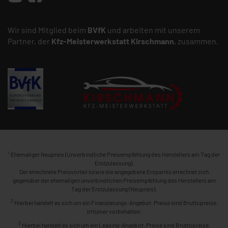
Wir sind Mitglied beim
BVfK
und arbeiten mit unserem
Partner, der
Kfz-Meisterwerkstatt
Kirschmann
, zusammen.
1
Ehemaliger Neupreis (Unverbindliche Preisempfehlung des Herstellers am Tag der
Erstzulassung).
Der errechnete Preisvorteil sowie die angegebene Ersparnis errechnet sich
gegenüber der ehemaligen unverbindlichen Preisempfehlung des Herstellers am
Tag der Erstzulassung (Neupreis).
2
Hierbei handelt es sich um ein Finanzierungs-Angebot. Preise sind Bruttopreise.
Irrtümer vorbehalten.
3
Hierbei handelt es sich um ein Leasing-Angebot. Preise sind Bruttopreise.