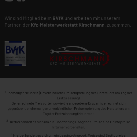
Wir sind Mitglied beim
BVfK
und arbeiten mit unserem
Partner, der
Kfz-Meisterwerkstatt
Kirschmann
, zusammen.
1
Ehemaliger Neupreis (Unverbindliche Preisempfehlung des Herstellers am Tag der
Erstzulassung).
Der errechnete Preisvorteil sowie die angegebene Ersparnis errechnet sich
gegenüber der ehemaligen unverbindlichen Preisempfehlung des Herstellers am
Tag der Erstzulassung (Neupreis).
2
Hierbei handelt es sich um ein Finanzierungs-Angebot. Preise sind Bruttopreise.
Irrtümer vorbehalten.
3
Hierbei handelt es sich um ein Leasing-Angebot. Preise sind Bruttopreise.