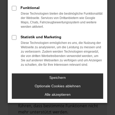
Laden andere Webseiten, zum Beispiel
deine Suchmaschine?
Funktional
Diese Technologien bieten die bestmögliche Funktionalität
Prüfe deine Browsererweiterungen.
der Webseite. Services von Drittanbietern wie Google
Manche Erweiterungen, wie Werbeblocker,
Maps, Chats, Fahrzeugbewertungssystem und weitere
können das Laden bestimmter Seiten
werden aktiviert.
verhindern. Funktioniert die Seite in einem
Statistik und Marketing
anderen Browser oder in einem privaten
Diese Technologien ermöglichen es uns, die Nutzung der
Fenster?
Webseite zu analysieren, um die Leistung zu messen und
zu verbessern. Zudem werden Technologien eingesetzt,
Starte dein Gerät neu.
die von dritten Werbetreibenden verwendet werden, um
Das kann manchmal helfen,
Sie auf anderen Webseiten zu verfolgen und um Anzeigen
zu schalten, die für Ihre Interessen relevant sind.
vorübergehende Probleme zu beheben.
Stelle sicher, dass dein Browser und dein
Speichern
Betriebssystem auf dem neuesten Stand
Optionale Cookies ablehnen
sind.
Veraltete Software birgt nicht nur ein
Alle akzeptieren
Sicherheitsrisiko, sondern kann auch dazu
führen, dass bestimmte Funktionen nicht
mehr unterstützt werden.