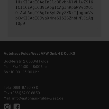
IHsKICAgICAgInJlc3BvbnNlVHlwZSI6
ICIiCiAgICB9LAogICAgInRpbWVvdXQi
OiAwLAogICAgInByb2dyZXNzIjogbnVs
bCwKICAgICJyaXNreSI6IGZhbHNlCiAg
fQp9
Autohaus Fulda West AFW GmbH & Co. KG
Böcklerstr. 27, 36041 Fulda
Mo. – Fr.: 10:00 – 18:00 Uhr
Sa.: 10:00 – 13:00 Uhr
Tel.:
(0661) 67 90 88 0
Fax: (0661) 67 90 88 30
Mail:
info@autohaus-fulda-west.de