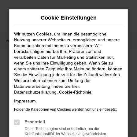
Zum
Hauptinhalt
Cookie Einstellungen
springen
Wir nutzen Cookies, um Ihnen die bestmögliche
Nutzung unserer Webseite zu ermöglichen und unsere
Startseite
Fahrzeugangebote
Fahrzeugmarkt
Kommunikation mit Ihnen zu verbessern. Wir
berücksichtigen hierbei Ihre Präferenzen und
Fahrzeugmarkt
verarbeiten Daten für Marketing und Statistiken nur,
wenn Sie uns Ihre Einwilligung geben. Wenn Sie zu
einem späteren Zeitpunkt Ihre Meinung ändern, können
Sie die Einwilligung jederzeit für die Zukunft widerrufen.
Weitere Informationen zum Umfang der
Datenverarbeitung finden Sie hier:
Fehler: Network Error
Datenschutzerklärung
,
Cookie-Richtlinie
.
Impressum
Beim Laden ist ein Fehler aufgetreten.
Folgende Kategorien von Cookies werden von uns eingesetzt:
Hier sind ein paar Tipps, die dir helfen können:
Essentiell
Überprüfe deine Firewall und deine
Diese Technologien sind erforderlich, um die
Internetverbindung.
Kernfunktionalität der Webseite zu gewährleisten.