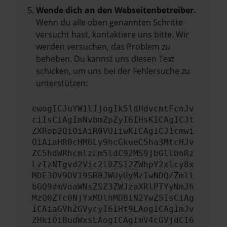
Wende dich an den Webseitenbetreiber.
Wenn du alle oben genannten Schritte
versucht hast, kontaktiere uns bitte. Wir
werden versuchen, das Problem zu
beheben. Du kannst uns diesen Text
schicken, um uns bei der Fehlersuche zu
unterstützen:
ewogICJuYW1lIjogIk5ldHdvcmtFcnJv
ciIsCiAgImNvbmZpZyI6IHsKICAgICJt
ZXRob2QiOiAiR0VUIiwKICAgICJ1cmwi
OiAiaHR0cHM6Ly9hcGkueC5ha3MtcHJv
ZC5hdWRhcmlzLm5ldC92MS9jbGllbnRz
LzIzNTgvd2Vic2l0ZS12ZWhpY2xlcy8x
MDE3OV9OV19SR0JWUyUyMzIwNDQ/Zmll
bGQ9dmVoaWNsZSZ3ZWJzaXRlPTYyNmJh
MzQ0ZTc0NjYxMDlhMDBiN2YwZSIsCiAg
ICAiaGVhZGVycyI6IHt9LAogICAgImJv
ZHkiOiBudWxsLAogICAgImV4cGVjdCI6