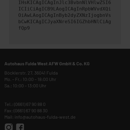
IHsKICAgICAgInJlc3BvbnNlVHlwZSI6
ICIiCiAgICB9LAogICAgInRpbWVvdXQi
OiAwLAogICAgInByb2dyZXNzIjogbnVs
bCwKICAgICJyaXNreSI6IGZhbHNlCiAg
fQp9
Autohaus Fulda West AFW GmbH & Co. KG
Böcklerstr. 27, 36041 Fulda
Mo. – Fr.: 10:00 – 18:00 Uhr
Sa.: 10:00 – 13:00 Uhr
Tel.:
(0661) 67 90 88 0
Fax: (0661) 67 90 88 30
Mail:
info@autohaus-fulda-west.de