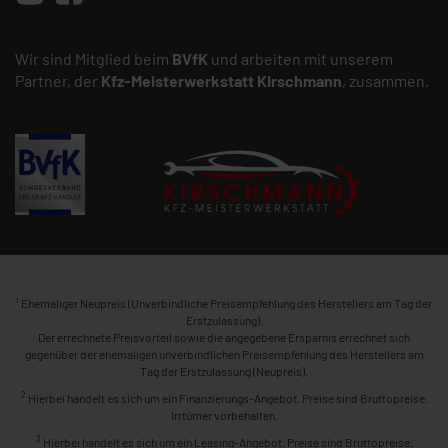
Wir sind Mitglied beim
BVfK
und arbeiten mit unserem
Partner, der
Kfz-Meisterwerkstatt
Kirschmann
, zusammen.
1
Ehemaliger Neupreis (Unverbindliche Preisempfehlung des Herstellers am Tag der
Erstzulassung).
Der errechnete Preisvorteil sowie die angegebene Ersparnis errechnet sich
gegenüber der ehemaligen unverbindlichen Preisempfehlung des Herstellers am
Tag der Erstzulassung (Neupreis).
2
Hierbei handelt es sich um ein Finanzierungs-Angebot. Preise sind Bruttopreise.
Irrtümer vorbehalten.
3
Hierbei handelt es sich um ein Leasing-Angebot. Preise sind Bruttopreise.