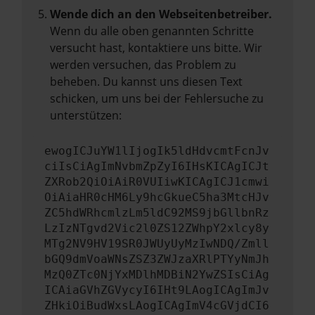
Wende dich an den Webseitenbetreiber.
Wenn du alle oben genannten Schritte
versucht hast, kontaktiere uns bitte. Wir
werden versuchen, das Problem zu
beheben. Du kannst uns diesen Text
schicken, um uns bei der Fehlersuche zu
unterstützen:
ewogICJuYW1lIjogIk5ldHdvcmtFcnJv
ciIsCiAgImNvbmZpZyI6IHsKICAgICJt
ZXRob2QiOiAiR0VUIiwKICAgICJ1cmwi
OiAiaHR0cHM6Ly9hcGkueC5ha3MtcHJv
ZC5hdWRhcmlzLm5ldC92MS9jbGllbnRz
LzIzNTgvd2Vic2l0ZS12ZWhpY2xlcy8y
MTg2NV9HV19SR0JWUyUyMzIwNDQ/Zmll
bGQ9dmVoaWNsZSZ3ZWJzaXRlPTYyNmJh
MzQ0ZTc0NjYxMDlhMDBiN2YwZSIsCiAg
ICAiaGVhZGVycyI6IHt9LAogICAgImJv
ZHkiOiBudWxsLAogICAgImV4cGVjdCI6