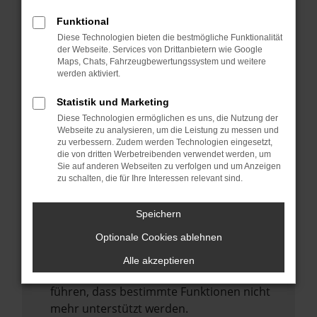
Laden andere Webseiten, zum Beispiel
deine Suchmaschine?
Funktional
Diese Technologien bieten die bestmögliche Funktionalität
Prüfe deine Browsererweiterungen.
der Webseite. Services von Drittanbietern wie Google
Manche Erweiterungen, wie Werbeblocker,
Maps, Chats, Fahrzeugbewertungssystem und weitere
können das Laden bestimmter Seiten
werden aktiviert.
verhindern. Funktioniert die Seite in einem
Statistik und Marketing
anderen Browser oder in einem privaten
Diese Technologien ermöglichen es uns, die Nutzung der
Fenster?
Webseite zu analysieren, um die Leistung zu messen und
zu verbessern. Zudem werden Technologien eingesetzt,
Starte dein Gerät neu.
die von dritten Werbetreibenden verwendet werden, um
Das kann manchmal helfen,
Sie auf anderen Webseiten zu verfolgen und um Anzeigen
zu schalten, die für Ihre Interessen relevant sind.
vorübergehende Probleme zu beheben.
Stelle sicher, dass dein Browser und dein
Speichern
Betriebssystem auf dem neuesten Stand
Optionale Cookies ablehnen
sind.
Veraltete Software birgt nicht nur ein
Alle akzeptieren
Sicherheitsrisiko, sondern kann auch dazu
führen, dass bestimmte Funktionen nicht
mehr unterstützt werden.