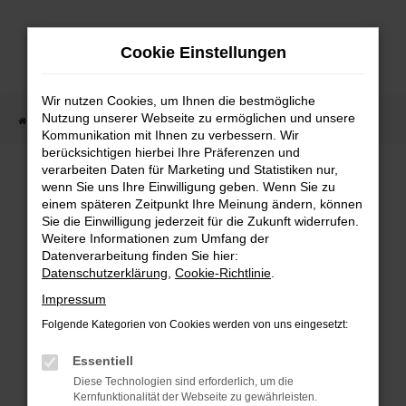
Zum
Hauptinhalt
Cookie Einstellungen
springen
Wir nutzen Cookies, um Ihnen die bestmögliche
Nutzung unserer Webseite zu ermöglichen und unsere
Startseite
Fahrzeugangebote
Fahrzeugmarkt
Kommunikation mit Ihnen zu verbessern. Wir
berücksichtigen hierbei Ihre Präferenzen und
Fahrzeugmarkt
verarbeiten Daten für Marketing und Statistiken nur,
wenn Sie uns Ihre Einwilligung geben. Wenn Sie zu
einem späteren Zeitpunkt Ihre Meinung ändern, können
Sie die Einwilligung jederzeit für die Zukunft widerrufen.
Weitere Informationen zum Umfang der
Datenverarbeitung finden Sie hier:
Fehler: Network Error
Datenschutzerklärung
,
Cookie-Richtlinie
.
Impressum
Beim Laden ist ein Fehler aufgetreten.
Folgende Kategorien von Cookies werden von uns eingesetzt:
Hier sind ein paar Tipps, die dir helfen können:
Essentiell
Überprüfe deine Firewall und deine
Diese Technologien sind erforderlich, um die
Internetverbindung.
Kernfunktionalität der Webseite zu gewährleisten.