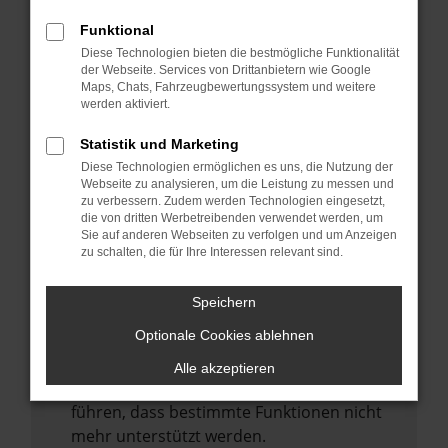
Laden andere Webseiten, zum Beispiel
deine Suchmaschine?
Funktional
Diese Technologien bieten die bestmögliche Funktionalität
Prüfe deine Browsererweiterungen.
der Webseite. Services von Drittanbietern wie Google
Manche Erweiterungen, wie Werbeblocker,
Maps, Chats, Fahrzeugbewertungssystem und weitere
können das Laden bestimmter Seiten
werden aktiviert.
verhindern. Funktioniert die Seite in einem
Statistik und Marketing
anderen Browser oder in einem privaten
Diese Technologien ermöglichen es uns, die Nutzung der
Fenster?
Webseite zu analysieren, um die Leistung zu messen und
zu verbessern. Zudem werden Technologien eingesetzt,
Starte dein Gerät neu.
die von dritten Werbetreibenden verwendet werden, um
Das kann manchmal helfen,
Sie auf anderen Webseiten zu verfolgen und um Anzeigen
zu schalten, die für Ihre Interessen relevant sind.
vorübergehende Probleme zu beheben.
Stelle sicher, dass dein Browser und dein
Speichern
Betriebssystem auf dem neuesten Stand
Optionale Cookies ablehnen
sind.
Veraltete Software birgt nicht nur ein
Alle akzeptieren
Sicherheitsrisiko, sondern kann auch dazu
führen, dass bestimmte Funktionen nicht
mehr unterstützt werden.