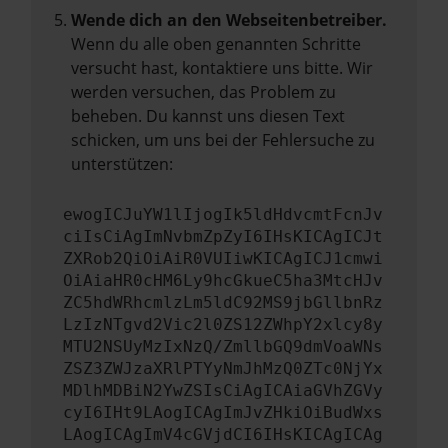
Wende dich an den Webseitenbetreiber.
Wenn du alle oben genannten Schritte
versucht hast, kontaktiere uns bitte. Wir
werden versuchen, das Problem zu
beheben. Du kannst uns diesen Text
schicken, um uns bei der Fehlersuche zu
unterstützen:
ewogICJuYW1lIjogIk5ldHdvcmtFcnJv
ciIsCiAgImNvbmZpZyI6IHsKICAgICJt
ZXRob2QiOiAiR0VUIiwKICAgICJ1cmwi
OiAiaHR0cHM6Ly9hcGkueC5ha3MtcHJv
ZC5hdWRhcmlzLm5ldC92MS9jbGllbnRz
LzIzNTgvd2Vic2l0ZS12ZWhpY2xlcy8y
MTU2NSUyMzIxNzQ/ZmllbGQ9dmVoaWNs
ZSZ3ZWJzaXRlPTYyNmJhMzQ0ZTc0NjYx
MDlhMDBiN2YwZSIsCiAgICAiaGVhZGVy
cyI6IHt9LAogICAgImJvZHkiOiBudWxs
LAogICAgImV4cGVjdCI6IHsKICAgICAg