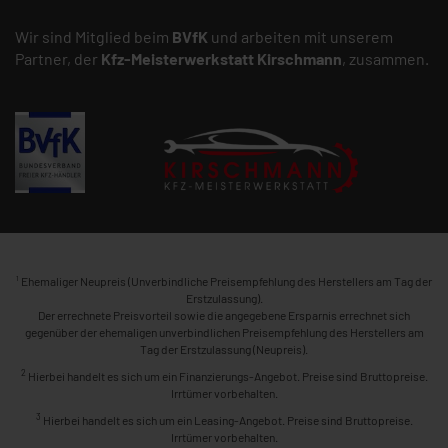
Wir sind Mitglied beim
BVfK
und arbeiten mit unserem
Partner, der
Kfz-Meisterwerkstatt
Kirschmann
, zusammen.
1
Ehemaliger Neupreis (Unverbindliche Preisempfehlung des Herstellers am Tag der
Erstzulassung).
Der errechnete Preisvorteil sowie die angegebene Ersparnis errechnet sich
gegenüber der ehemaligen unverbindlichen Preisempfehlung des Herstellers am
Tag der Erstzulassung (Neupreis).
2
Hierbei handelt es sich um ein Finanzierungs-Angebot. Preise sind Bruttopreise.
Irrtümer vorbehalten.
3
Hierbei handelt es sich um ein Leasing-Angebot. Preise sind Bruttopreise.
Irrtümer vorbehalten.