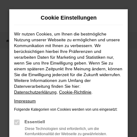
Zum
Hauptinhalt
Cookie Einstellungen
springen
Wir nutzen Cookies, um Ihnen die bestmögliche
Nutzung unserer Webseite zu ermöglichen und unsere
Startseite
Fahrzeugangebote
Fahrzeugmarkt
Kommunikation mit Ihnen zu verbessern. Wir
berücksichtigen hierbei Ihre Präferenzen und
Fahrzeugmarkt
verarbeiten Daten für Marketing und Statistiken nur,
wenn Sie uns Ihre Einwilligung geben. Wenn Sie zu
einem späteren Zeitpunkt Ihre Meinung ändern, können
Sie die Einwilligung jederzeit für die Zukunft widerrufen.
Weitere Informationen zum Umfang der
Datenverarbeitung finden Sie hier:
Fehler: Network Error
Datenschutzerklärung
,
Cookie-Richtlinie
.
Impressum
Beim Laden ist ein Fehler aufgetreten.
Folgende Kategorien von Cookies werden von uns eingesetzt:
Hier sind ein paar Tipps, die dir helfen können:
Essentiell
Überprüfe deine Firewall und deine
Diese Technologien sind erforderlich, um die
Internetverbindung.
Kernfunktionalität der Webseite zu gewährleisten.