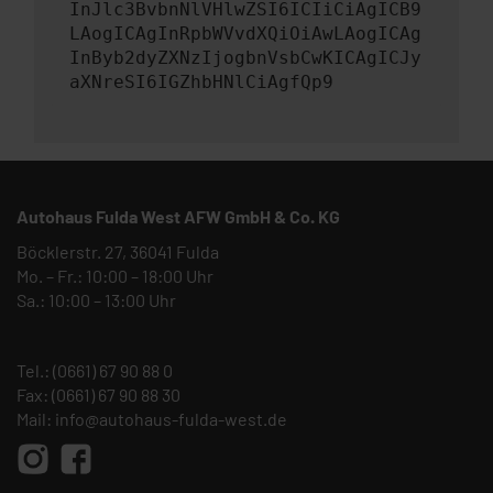
InJlc3BvbnNlVHlwZSI6ICIiCiAgICB9
LAogICAgInRpbWVvdXQiOiAwLAogICAg
InByb2dyZXNzIjogbnVsbCwKICAgICJy
aXNreSI6IGZhbHNlCiAgfQp9
Autohaus Fulda West AFW GmbH & Co. KG
Böcklerstr. 27, 36041 Fulda
Mo. – Fr.: 10:00 – 18:00 Uhr
Sa.: 10:00 – 13:00 Uhr
Tel.:
(0661) 67 90 88 0
Fax: (0661) 67 90 88 30
Mail:
info@autohaus-fulda-west.de