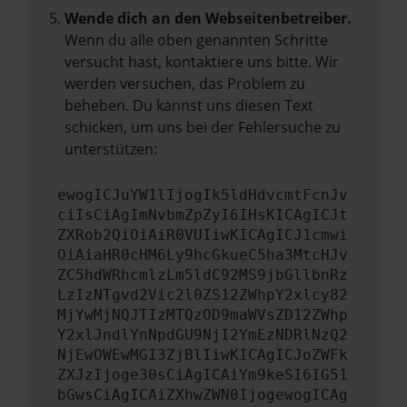
Wende dich an den Webseitenbetreiber.
Wenn du alle oben genannten Schritte
versucht hast, kontaktiere uns bitte. Wir
werden versuchen, das Problem zu
beheben. Du kannst uns diesen Text
schicken, um uns bei der Fehlersuche zu
unterstützen:
ewogICJuYW1lIjogIk5ldHdvcmtFcnJv
ciIsCiAgImNvbmZpZyI6IHsKICAgICJt
ZXRob2QiOiAiR0VUIiwKICAgICJ1cmwi
OiAiaHR0cHM6Ly9hcGkueC5ha3MtcHJv
ZC5hdWRhcmlzLm5ldC92MS9jbGllbnRz
LzIzNTgvd2Vic2l0ZS12ZWhpY2xlcy82
MjYwMjNQJTIzMTQzOD9maWVsZD12ZWhp
Y2xlJndlYnNpdGU9NjI2YmEzNDRlNzQ2
NjEwOWEwMGI3ZjBlIiwKICAgICJoZWFk
ZXJzIjoge30sCiAgICAiYm9keSI6IG51
bGwsCiAgICAiZXhwZWN0IjogewogICAg