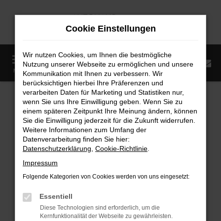
Zum
Hauptinhalt
Cookie Einstellungen
springen
Wir nutzen Cookies, um Ihnen die bestmögliche
0
Nutzung unserer Webseite zu ermöglichen und unsere
Startseite
Fahrzeugangebote
Fahrzeugmarkt
MENÜ
Kommunikation mit Ihnen zu verbessern. Wir
berücksichtigen hierbei Ihre Präferenzen und
Fahrzeugmarkt
verarbeiten Daten für Marketing und Statistiken nur,
wenn Sie uns Ihre Einwilligung geben. Wenn Sie zu
einem späteren Zeitpunkt Ihre Meinung ändern, können
Sie die Einwilligung jederzeit für die Zukunft widerrufen.
Weitere Informationen zum Umfang der
Datenverarbeitung finden Sie hier:
Fehler: Network Error
Datenschutzerklärung
,
Cookie-Richtlinie
.
Impressum
Beim Laden ist ein Fehler aufgetreten.
Folgende Kategorien von Cookies werden von uns eingesetzt:
Hier sind ein paar Tipps, die dir helfen können:
Essentiell
Überprüfe deine Firewall und deine
Diese Technologien sind erforderlich, um die
Internetverbindung.
Kernfunktionalität der Webseite zu gewährleisten.