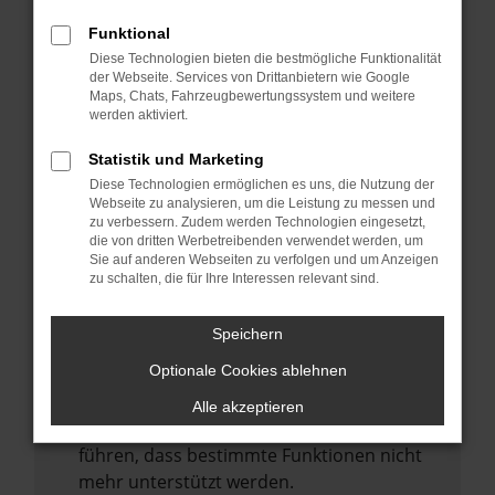
Laden andere Webseiten, zum Beispiel
deine Suchmaschine?
Funktional
Diese Technologien bieten die bestmögliche Funktionalität
Prüfe deine Browsererweiterungen.
der Webseite. Services von Drittanbietern wie Google
Manche Erweiterungen, wie Werbeblocker,
Maps, Chats, Fahrzeugbewertungssystem und weitere
können das Laden bestimmter Seiten
werden aktiviert.
verhindern. Funktioniert die Seite in einem
Statistik und Marketing
anderen Browser oder in einem privaten
Diese Technologien ermöglichen es uns, die Nutzung der
Fenster?
Webseite zu analysieren, um die Leistung zu messen und
zu verbessern. Zudem werden Technologien eingesetzt,
Starte dein Gerät neu.
die von dritten Werbetreibenden verwendet werden, um
Das kann manchmal helfen,
Sie auf anderen Webseiten zu verfolgen und um Anzeigen
zu schalten, die für Ihre Interessen relevant sind.
vorübergehende Probleme zu beheben.
Stelle sicher, dass dein Browser und dein
Speichern
Betriebssystem auf dem neuesten Stand
Optionale Cookies ablehnen
sind.
Veraltete Software birgt nicht nur ein
Alle akzeptieren
Sicherheitsrisiko, sondern kann auch dazu
führen, dass bestimmte Funktionen nicht
mehr unterstützt werden.