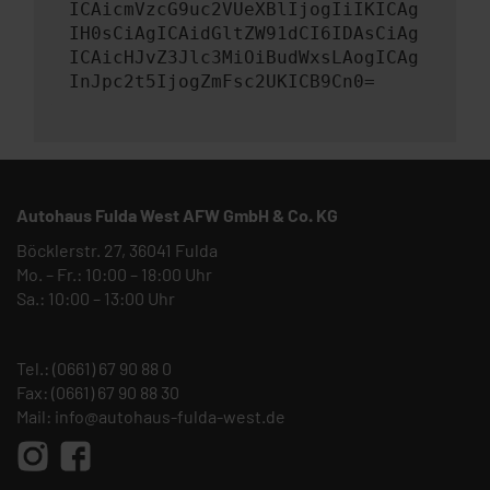
ICAicmVzcG9uc2VUeXBlIjogIiIKICAg
IH0sCiAgICAidGltZW91dCI6IDAsCiAg
ICAicHJvZ3Jlc3MiOiBudWxsLAogICAg
InJpc2t5IjogZmFsc2UKICB9Cn0=
Autohaus Fulda West AFW GmbH & Co. KG
Böcklerstr. 27, 36041 Fulda
Mo. – Fr.: 10:00 – 18:00 Uhr
Sa.: 10:00 – 13:00 Uhr
Tel.:
(0661) 67 90 88 0
Fax: (0661) 67 90 88 30
Mail:
info@autohaus-fulda-west.de