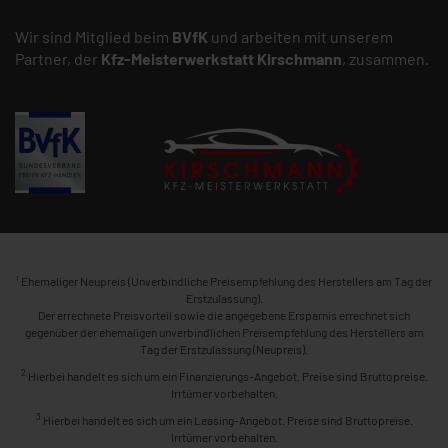
Wir sind Mitglied beim
BVfK
und arbeiten mit unserem
Partner, der
Kfz-Meisterwerkstatt
Kirschmann
, zusammen.
1
Ehemaliger Neupreis (Unverbindliche Preisempfehlung des Herstellers am Tag der
Erstzulassung).
Der errechnete Preisvorteil sowie die angegebene Ersparnis errechnet sich
gegenüber der ehemaligen unverbindlichen Preisempfehlung des Herstellers am
Tag der Erstzulassung (Neupreis).
2
Hierbei handelt es sich um ein Finanzierungs-Angebot. Preise sind Bruttopreise.
Irrtümer vorbehalten.
3
Hierbei handelt es sich um ein Leasing-Angebot. Preise sind Bruttopreise.
Irrtümer vorbehalten.