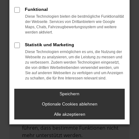
Laden andere Webseiten, zum Beispiel
deine Suchmaschine?
Funktional
Diese Technologien bieten die bestmögliche Funktionalität
Prüfe deine Browsererweiterungen.
der Webseite. Services von Drittanbietern wie Google
Manche Erweiterungen, wie Werbeblocker,
Maps, Chats, Fahrzeugbewertungssystem und weitere
können das Laden bestimmter Seiten
werden aktiviert.
verhindern. Funktioniert die Seite in einem
Statistik und Marketing
anderen Browser oder in einem privaten
Diese Technologien ermöglichen es uns, die Nutzung der
Fenster?
Webseite zu analysieren, um die Leistung zu messen und
zu verbessern. Zudem werden Technologien eingesetzt,
Starte dein Gerät neu.
die von dritten Werbetreibenden verwendet werden, um
Das kann manchmal helfen,
Sie auf anderen Webseiten zu verfolgen und um Anzeigen
zu schalten, die für Ihre Interessen relevant sind.
vorübergehende Probleme zu beheben.
Stelle sicher, dass dein Browser und dein
Speichern
Betriebssystem auf dem neuesten Stand
Optionale Cookies ablehnen
sind.
Veraltete Software birgt nicht nur ein
Alle akzeptieren
Sicherheitsrisiko, sondern kann auch dazu
führen, dass bestimmte Funktionen nicht
mehr unterstützt werden.