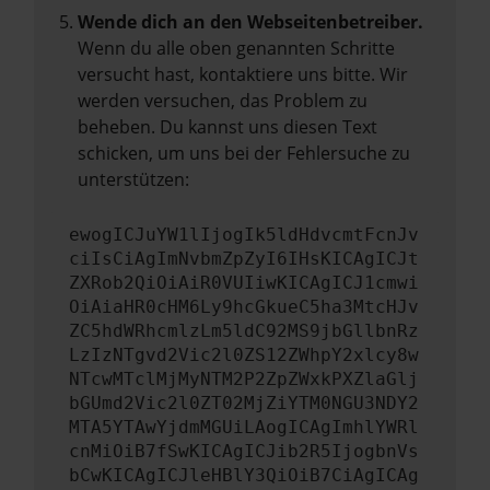
Wende dich an den Webseitenbetreiber.
Wenn du alle oben genannten Schritte
versucht hast, kontaktiere uns bitte. Wir
werden versuchen, das Problem zu
beheben. Du kannst uns diesen Text
schicken, um uns bei der Fehlersuche zu
unterstützen:
ewogICJuYW1lIjogIk5ldHdvcmtFcnJv
ciIsCiAgImNvbmZpZyI6IHsKICAgICJt
ZXRob2QiOiAiR0VUIiwKICAgICJ1cmwi
OiAiaHR0cHM6Ly9hcGkueC5ha3MtcHJv
ZC5hdWRhcmlzLm5ldC92MS9jbGllbnRz
LzIzNTgvd2Vic2l0ZS12ZWhpY2xlcy8w
NTcwMTclMjMyNTM2P2ZpZWxkPXZlaGlj
bGUmd2Vic2l0ZT02MjZiYTM0NGU3NDY2
MTA5YTAwYjdmMGUiLAogICAgImhlYWRl
cnMiOiB7fSwKICAgICJib2R5IjogbnVs
bCwKICAgICJleHBlY3QiOiB7CiAgICAg