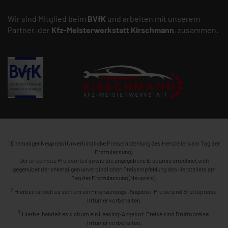
Wir sind Mitglied beim
BVfK
und arbeiten mit unserem
Partner, der
Kfz-Meisterwerkstatt
Kirschmann
, zusammen.
1
Ehemaliger Neupreis (Unverbindliche Preisempfehlung des Herstellers am Tag der
Erstzulassung).
Der errechnete Preisvorteil sowie die angegebene Ersparnis errechnet sich
gegenüber der ehemaligen unverbindlichen Preisempfehlung des Herstellers am
Tag der Erstzulassung (Neupreis).
2
Hierbei handelt es sich um ein Finanzierungs-Angebot. Preise sind Bruttopreise.
Irrtümer vorbehalten.
3
Hierbei handelt es sich um ein Leasing-Angebot. Preise sind Bruttopreise.
Irrtümer vorbehalten.