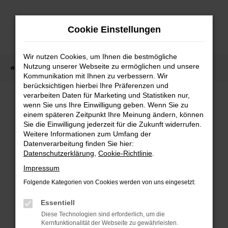
Zum
Hauptinhalt
Cookie Einstellungen
springen
Wir nutzen Cookies, um Ihnen die bestmögliche
Nutzung unserer Webseite zu ermöglichen und unsere
Startseite
Fahrzeugangebote
Fahrzeugmarkt
Kommunikation mit Ihnen zu verbessern. Wir
berücksichtigen hierbei Ihre Präferenzen und
Fahrzeugmarkt
verarbeiten Daten für Marketing und Statistiken nur,
wenn Sie uns Ihre Einwilligung geben. Wenn Sie zu
einem späteren Zeitpunkt Ihre Meinung ändern, können
Sie die Einwilligung jederzeit für die Zukunft widerrufen.
Weitere Informationen zum Umfang der
Datenverarbeitung finden Sie hier:
Fehler: Network Error
Datenschutzerklärung
,
Cookie-Richtlinie
.
Impressum
Beim Laden ist ein Fehler aufgetreten.
Folgende Kategorien von Cookies werden von uns eingesetzt:
Hier sind ein paar Tipps, die dir helfen können:
Essentiell
Überprüfe deine Firewall und deine
Diese Technologien sind erforderlich, um die
Internetverbindung.
Kernfunktionalität der Webseite zu gewährleisten.