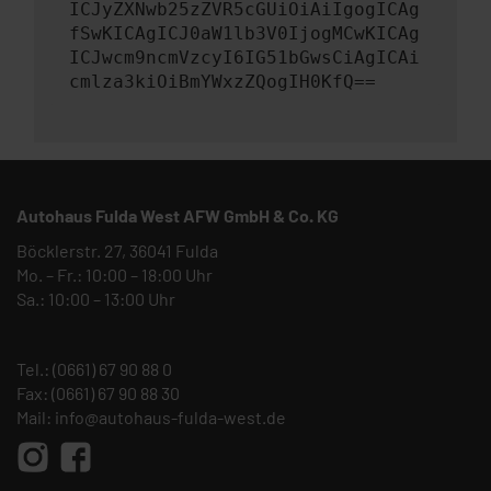
ICJyZXNwb25zZVR5cGUiOiAiIgogICAg
fSwKICAgICJ0aW1lb3V0IjogMCwKICAg
ICJwcm9ncmVzcyI6IG51bGwsCiAgICAi
cmlza3kiOiBmYWxzZQogIH0KfQ==
Autohaus Fulda West AFW GmbH & Co. KG
Böcklerstr. 27, 36041 Fulda
Mo. – Fr.: 10:00 – 18:00 Uhr
Sa.: 10:00 – 13:00 Uhr
Tel.:
(0661) 67 90 88 0
Fax: (0661) 67 90 88 30
Mail:
info@autohaus-fulda-west.de