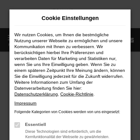
Zum
Hauptinhalt
Cookie Einstellungen
springen
Wir nutzen Cookies, um Ihnen die bestmögliche
0
Nutzung unserer Webseite zu ermöglichen und unsere
Startseite
Fahrzeugangebote
Fahrzeugmarkt
MENÜ
Kommunikation mit Ihnen zu verbessern. Wir
berücksichtigen hierbei Ihre Präferenzen und
Fahrzeugmarkt
verarbeiten Daten für Marketing und Statistiken nur,
wenn Sie uns Ihre Einwilligung geben. Wenn Sie zu
einem späteren Zeitpunkt Ihre Meinung ändern, können
Sie die Einwilligung jederzeit für die Zukunft widerrufen.
Weitere Informationen zum Umfang der
Datenverarbeitung finden Sie hier:
Fehler: Network Error
Datenschutzerklärung
,
Cookie-Richtlinie
.
Impressum
Beim Laden ist ein Fehler aufgetreten.
Folgende Kategorien von Cookies werden von uns eingesetzt:
Hier sind ein paar Tipps, die dir helfen können:
Essentiell
Überprüfe deine Firewall und deine
Diese Technologien sind erforderlich, um die
Internetverbindung.
Kernfunktionalität der Webseite zu gewährleisten.