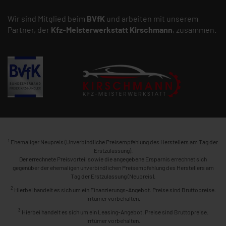
Wir sind Mitglied beim
BVfK
und arbeiten mit unserem
Partner, der
Kfz-Meisterwerkstatt
Kirschmann
, zusammen.
1
Ehemaliger Neupreis (Unverbindliche Preisempfehlung des Herstellers am Tag der
Erstzulassung).
Der errechnete Preisvorteil sowie die angegebene Ersparnis errechnet sich
gegenüber der ehemaligen unverbindlichen Preisempfehlung des Herstellers am
Tag der Erstzulassung (Neupreis).
2
Hierbei handelt es sich um ein Finanzierungs-Angebot. Preise sind Bruttopreise.
Irrtümer vorbehalten.
3
Hierbei handelt es sich um ein Leasing-Angebot. Preise sind Bruttopreise.
Irrtümer vorbehalten.