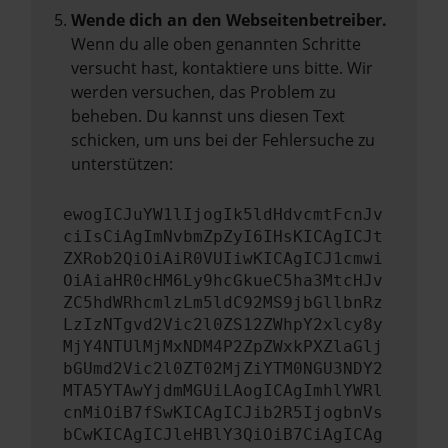
Wende dich an den Webseitenbetreiber.
Wenn du alle oben genannten Schritte
versucht hast, kontaktiere uns bitte. Wir
werden versuchen, das Problem zu
beheben. Du kannst uns diesen Text
schicken, um uns bei der Fehlersuche zu
unterstützen:
ewogICJuYW1lIjogIk5ldHdvcmtFcnJv
ciIsCiAgImNvbmZpZyI6IHsKICAgICJt
ZXRob2QiOiAiR0VUIiwKICAgICJ1cmwi
OiAiaHR0cHM6Ly9hcGkueC5ha3MtcHJv
ZC5hdWRhcmlzLm5ldC92MS9jbGllbnRz
LzIzNTgvd2Vic2l0ZS12ZWhpY2xlcy8y
MjY4NTUlMjMxNDM4P2ZpZWxkPXZlaGlj
bGUmd2Vic2l0ZT02MjZiYTM0NGU3NDY2
MTA5YTAwYjdmMGUiLAogICAgImhlYWRl
cnMiOiB7fSwKICAgICJib2R5IjogbnVs
bCwKICAgICJleHBlY3QiOiB7CiAgICAg