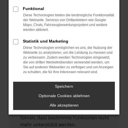
Laden andere Webseiten, zum Beispiel
deine Suchmaschine?
Funktional
Diese Technologien bieten die bestmögliche Funktionalität
Prüfe deine Browsererweiterungen.
der Webseite. Services von Drittanbietern wie Google
Manche Erweiterungen, wie Werbeblocker,
Maps, Chats, Fahrzeugbewertungssystem und weitere
können das Laden bestimmter Seiten
werden aktiviert.
verhindern. Funktioniert die Seite in einem
Statistik und Marketing
anderen Browser oder in einem privaten
Diese Technologien ermöglichen es uns, die Nutzung der
Fenster?
Webseite zu analysieren, um die Leistung zu messen und
zu verbessern. Zudem werden Technologien eingesetzt,
Starte dein Gerät neu.
die von dritten Werbetreibenden verwendet werden, um
Das kann manchmal helfen,
Sie auf anderen Webseiten zu verfolgen und um Anzeigen
zu schalten, die für Ihre Interessen relevant sind.
vorübergehende Probleme zu beheben.
Stelle sicher, dass dein Browser und dein
Speichern
Betriebssystem auf dem neuesten Stand
Optionale Cookies ablehnen
sind.
Veraltete Software birgt nicht nur ein
Alle akzeptieren
Sicherheitsrisiko, sondern kann auch dazu
führen, dass bestimmte Funktionen nicht
mehr unterstützt werden.