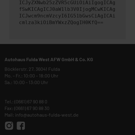
ICJyZXNwb25zZVR5cGUiOiAiIgogICAg
fSwKICAgICJ0aW1lb3V0IjogMCwKICAg
ICJwcm9ncmVzcyI6IG51bGwsCiAgICAi
cmlza3kiOiBmYWxzZQogIH0KfQ==
Autohaus Fulda West AFW GmbH & Co. KG
Böcklerstr. 27, 36041 Fulda
Mo. – Fr.: 10:00 – 18:00 Uhr
Sa.: 10:00 – 13:00 Uhr
Tel.:
(0661) 67 90 88 0
Fax: (0661) 67 90 88 30
Mail:
info@autohaus-fulda-west.de