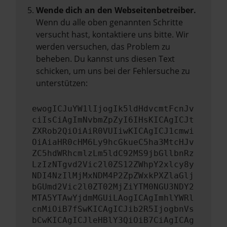
Wende dich an den Webseitenbetreiber.
Wenn du alle oben genannten Schritte
versucht hast, kontaktiere uns bitte. Wir
werden versuchen, das Problem zu
beheben. Du kannst uns diesen Text
schicken, um uns bei der Fehlersuche zu
unterstützen:
ewogICJuYW1lIjogIk5ldHdvcmtFcnJv
ciIsCiAgImNvbmZpZyI6IHsKICAgICJt
ZXRob2QiOiAiR0VUIiwKICAgICJ1cmwi
OiAiaHR0cHM6Ly9hcGkueC5ha3MtcHJv
ZC5hdWRhcmlzLm5ldC92MS9jbGllbnRz
LzIzNTgvd2Vic2l0ZS12ZWhpY2xlcy8y
NDI4NzIlMjMxNDM4P2ZpZWxkPXZlaGlj
bGUmd2Vic2l0ZT02MjZiYTM0NGU3NDY2
MTA5YTAwYjdmMGUiLAogICAgImhlYWRl
cnMiOiB7fSwKICAgICJib2R5IjogbnVs
bCwKICAgICJleHBlY3QiOiB7CiAgICAg