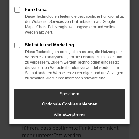
Laden andere Webseiten, zum Beispiel
deine Suchmaschine?
Funktional
Diese Technologien bieten die bestmögliche Funktionalität
Prüfe deine Browsererweiterungen.
der Webseite. Services von Drittanbietern wie Google
Manche Erweiterungen, wie Werbeblocker,
Maps, Chats, Fahrzeugbewertungssystem und weitere
können das Laden bestimmter Seiten
werden aktiviert.
verhindern. Funktioniert die Seite in einem
Statistik und Marketing
anderen Browser oder in einem privaten
Diese Technologien ermöglichen es uns, die Nutzung der
Fenster?
Webseite zu analysieren, um die Leistung zu messen und
zu verbessern. Zudem werden Technologien eingesetzt,
Starte dein Gerät neu.
die von dritten Werbetreibenden verwendet werden, um
Das kann manchmal helfen,
Sie auf anderen Webseiten zu verfolgen und um Anzeigen
zu schalten, die für Ihre Interessen relevant sind.
vorübergehende Probleme zu beheben.
Stelle sicher, dass dein Browser und dein
Speichern
Betriebssystem auf dem neuesten Stand
Optionale Cookies ablehnen
sind.
Veraltete Software birgt nicht nur ein
Alle akzeptieren
Sicherheitsrisiko, sondern kann auch dazu
führen, dass bestimmte Funktionen nicht
mehr unterstützt werden.