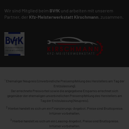
Wir sind Mitglied beim
BVfK
und arbeiten mit unserem
Partner, der
Kfz-Meisterwerkstatt
Kirschmann
, zusammen.
1
Ehemaliger Neupreis (Unverbindliche Preisempfehlung des Herstellers am Tag der
Erstzulassung).
Der errechnete Preisvorteil sowie die angegebene Ersparnis errechnet sich
gegenüber der ehemaligen unverbindlichen Preisempfehlung des Herstellers am
Tag der Erstzulassung (Neupreis).
2
Hierbei handelt es sich um ein Finanzierungs-Angebot. Preise sind Bruttopreise.
Irrtümer vorbehalten.
3
Hierbei handelt es sich um ein Leasing-Angebot. Preise sind Bruttopreise.
Irrtümer vorbehalten.