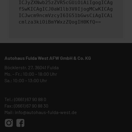
ICJyZXNwb25zZVR5cGUiOiAiIgogICAg
fSwKICAgICJ0aW1lb3V0IjogMCwKICAg
ICJwcm9ncmVzcyI6IG51bGwsCiAgICAi
cmlza3kiOiBmYWxzZQogIH0KfQ==
Autohaus Fulda West AFW GmbH & Co. KG
Böcklerstr. 27, 36041 Fulda
Mo. – Fr.: 10:00 – 18:00 Uhr
Sa.: 10:00 – 13:00 Uhr
Tel.:
(0661) 67 90 88 0
Fax: (0661) 67 90 88 30
Mail:
info@autohaus-fulda-west.de