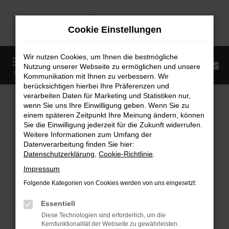
Zum
Hauptinhalt
Cookie Einstellungen
springen
Wir nutzen Cookies, um Ihnen die bestmögliche
0
Nutzung unserer Webseite zu ermöglichen und unsere
Startseite
Fahrzeugangebote
Fahrzeugmarkt
MENÜ
Kommunikation mit Ihnen zu verbessern. Wir
berücksichtigen hierbei Ihre Präferenzen und
Fahrzeugmarkt
verarbeiten Daten für Marketing und Statistiken nur,
wenn Sie uns Ihre Einwilligung geben. Wenn Sie zu
einem späteren Zeitpunkt Ihre Meinung ändern, können
Sie die Einwilligung jederzeit für die Zukunft widerrufen.
Weitere Informationen zum Umfang der
Datenverarbeitung finden Sie hier:
Fehler: Network Error
Datenschutzerklärung
,
Cookie-Richtlinie
.
Impressum
Beim Laden ist ein Fehler aufgetreten.
Folgende Kategorien von Cookies werden von uns eingesetzt:
Hier sind ein paar Tipps, die dir helfen können:
Essentiell
Überprüfe deine Firewall und deine
Diese Technologien sind erforderlich, um die
Internetverbindung.
Kernfunktionalität der Webseite zu gewährleisten.