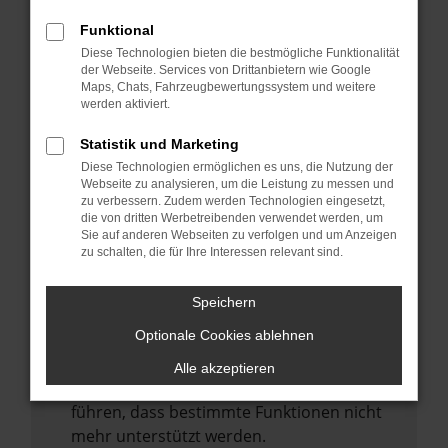
Laden andere Webseiten, zum Beispiel
deine Suchmaschine?
Funktional
Diese Technologien bieten die bestmögliche Funktionalität
Prüfe deine Browsererweiterungen.
der Webseite. Services von Drittanbietern wie Google
Manche Erweiterungen, wie Werbeblocker,
Maps, Chats, Fahrzeugbewertungssystem und weitere
können das Laden bestimmter Seiten
werden aktiviert.
verhindern. Funktioniert die Seite in einem
Statistik und Marketing
anderen Browser oder in einem privaten
Diese Technologien ermöglichen es uns, die Nutzung der
Fenster?
Webseite zu analysieren, um die Leistung zu messen und
zu verbessern. Zudem werden Technologien eingesetzt,
Starte dein Gerät neu.
die von dritten Werbetreibenden verwendet werden, um
Das kann manchmal helfen,
Sie auf anderen Webseiten zu verfolgen und um Anzeigen
zu schalten, die für Ihre Interessen relevant sind.
vorübergehende Probleme zu beheben.
Stelle sicher, dass dein Browser und dein
Speichern
Betriebssystem auf dem neuesten Stand
Optionale Cookies ablehnen
sind.
Veraltete Software birgt nicht nur ein
Alle akzeptieren
Sicherheitsrisiko, sondern kann auch dazu
führen, dass bestimmte Funktionen nicht
mehr unterstützt werden.