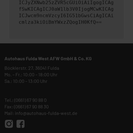
ICJyZXNwb25zZVR5cGUiOiAiIgogICAg
fSwKICAgICJ0aW1lb3V0IjogMCwKICAg
ICJwcm9ncmVzcyI6IG51bGwsCiAgICAi
cmlza3kiOiBmYWxzZQogIH0KfQ==
Autohaus Fulda West AFW GmbH & Co. KG
Böcklerstr. 27, 36041 Fulda
Mo. – Fr.: 10:00 – 18:00 Uhr
Sa.: 10:00 – 13:00 Uhr
Tel.:
(0661) 67 90 88 0
Fax: (0661) 67 90 88 30
Mail:
info@autohaus-fulda-west.de