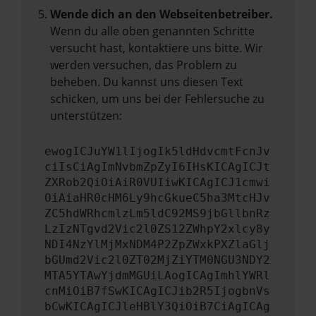
Wende dich an den Webseitenbetreiber.
Wenn du alle oben genannten Schritte
versucht hast, kontaktiere uns bitte. Wir
werden versuchen, das Problem zu
beheben. Du kannst uns diesen Text
schicken, um uns bei der Fehlersuche zu
unterstützen:
ewogICJuYW1lIjogIk5ldHdvcmtFcnJv
ciIsCiAgImNvbmZpZyI6IHsKICAgICJt
ZXRob2QiOiAiR0VUIiwKICAgICJ1cmwi
OiAiaHR0cHM6Ly9hcGkueC5ha3MtcHJv
ZC5hdWRhcmlzLm5ldC92MS9jbGllbnRz
LzIzNTgvd2Vic2l0ZS12ZWhpY2xlcy8y
NDI4NzYlMjMxNDM4P2ZpZWxkPXZlaGlj
bGUmd2Vic2l0ZT02MjZiYTM0NGU3NDY2
MTA5YTAwYjdmMGUiLAogICAgImhlYWRl
cnMiOiB7fSwKICAgICJib2R5IjogbnVs
bCwKICAgICJleHBlY3QiOiB7CiAgICAg