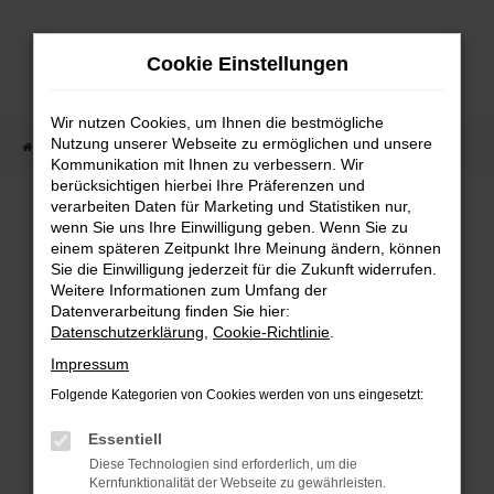
Zum
Hauptinhalt
Cookie Einstellungen
springen
Wir nutzen Cookies, um Ihnen die bestmögliche
Nutzung unserer Webseite zu ermöglichen und unsere
Startseite
Fahrzeugangebote
Fahrzeugmarkt
Kommunikation mit Ihnen zu verbessern. Wir
berücksichtigen hierbei Ihre Präferenzen und
Fahrzeugmarkt
verarbeiten Daten für Marketing und Statistiken nur,
wenn Sie uns Ihre Einwilligung geben. Wenn Sie zu
einem späteren Zeitpunkt Ihre Meinung ändern, können
Sie die Einwilligung jederzeit für die Zukunft widerrufen.
Weitere Informationen zum Umfang der
Datenverarbeitung finden Sie hier:
Fehler: Network Error
Datenschutzerklärung
,
Cookie-Richtlinie
.
Impressum
Beim Laden ist ein Fehler aufgetreten.
Folgende Kategorien von Cookies werden von uns eingesetzt:
Hier sind ein paar Tipps, die dir helfen können:
Essentiell
Überprüfe deine Firewall und deine
Diese Technologien sind erforderlich, um die
Internetverbindung.
Kernfunktionalität der Webseite zu gewährleisten.