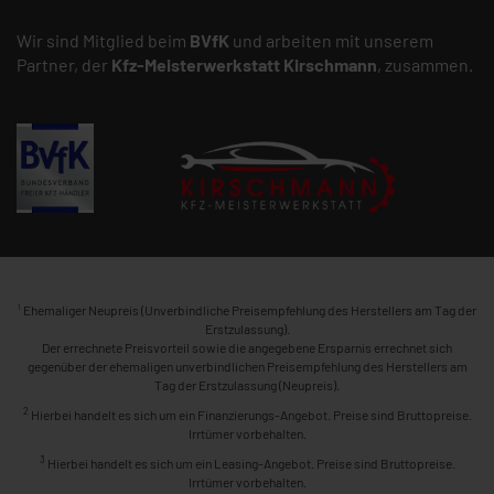
Wir sind Mitglied beim
BVfK
und arbeiten mit unserem
Partner, der
Kfz-Meisterwerkstatt
Kirschmann
, zusammen.
1
Ehemaliger Neupreis (Unverbindliche Preisempfehlung des Herstellers am Tag der
Erstzulassung).
Der errechnete Preisvorteil sowie die angegebene Ersparnis errechnet sich
gegenüber der ehemaligen unverbindlichen Preisempfehlung des Herstellers am
Tag der Erstzulassung (Neupreis).
2
Hierbei handelt es sich um ein Finanzierungs-Angebot. Preise sind Bruttopreise.
Irrtümer vorbehalten.
3
Hierbei handelt es sich um ein Leasing-Angebot. Preise sind Bruttopreise.
Irrtümer vorbehalten.