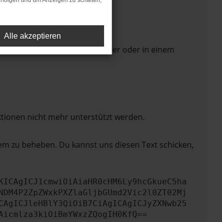
rfolgen und um Anzeigen zu schalten,
Alle akzeptieren
 Seite in einem anderen Browser oder in einem
ktionen nicht mehr unterstützt werden.
lem zu beheben. Du kannst uns diesen Text schicken,
KICAgICJ1cmwiOiAiaHR0cHM6Ly9hcGkueC5ha
NDM4P2ZpZWxkPXZlaGljbGUmd2Vic2l0ZT02Mj
CAgICJleHBlY3QiOiB7CiAgICAgICJyZXNwb25
Aicmlza3kiOiBmYWxzZQogIH0KfQ==