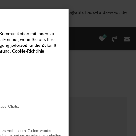
(0661) 67 90 88 0
info@autohaus-fulda-west.de
 Kommunikation mit Ihnen zu
0
stiken nur, wenn Sie uns Ihre
ung jederzeit für die Zukunft
ärung
,
Cookie-Richtlinie
.
Maps, Chats,
nd zu verbessern. Zudem werden