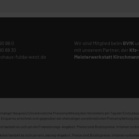
 90 88 0
Wir sind Mitglied beim
BVfK
un
 90 88 30
mit unserem Partner, der
Kfz-
tohaus-fulda-west.de
Meisterwerkstatt
Kirschman
maliger Neupreis (Unverbindliche Preisempfehlung des Herstellers am Tag der Erstzulass
 Ersparnis errechnet sich gegenüber der ehemaligen unverbindlichen Preisempfehlung des
ei handelt es sich um ein Finanzierungs-Angebot. Preise sind Bruttopreise. Irrtümer vorbe
erbei handelt es sich um ein Leasing-Angebot. Preise sind Bruttopreise. Irrtümer vorbehal