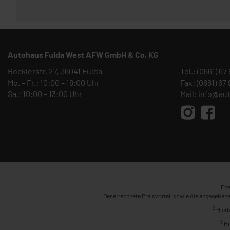
Autohaus Fulda West AFW GmbH & Co. KG
Böcklerstr. 27, 36041 Fulda
Tel.:
(0661) 67
Mo. – Fr.: 10:00 – 18:00 Uhr
Fax: (0661) 67
Sa.: 10:00 – 13:00 Uhr
Mail:
info@au
1
Ehe
Der errechnete Preisvorteil sowie die angegebene
2
Hierb
3
Hi