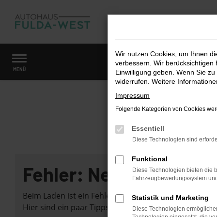
Zum
Hauptinhalt
springen
Wir nutzen Cookies, um Ihnen d
verbessern. Wir berücksichtigen 
Startseite
Fahrzeugangebote
Fahrzeugmarkt
MENÜ
Einwilligung geben. Wenn Sie zu 
widerrufen. Weitere Information
Impressum
Folgende Kategorien von Cookies werd
Essentiell
Diese Technologien sind erforde
Funktional
Fehler: Network Error
Diese Technologien bieten die b
Fahrzeugbewertungssystem und w
Beim Laden ist ein Fehler aufgetreten.
Statistik und Marketing
Hier sind ein paar Tipps, die dir helfen können:
Diese Technologien ermöglichen