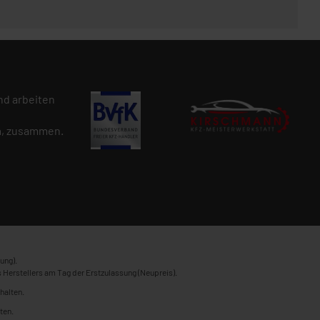
d arbeiten
n
, zusammen.
ung).
 Herstellers am Tag der Erstzulassung (Neupreis).
halten.
ten.