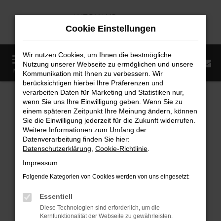
Zum
Hauptinhalt
Cookie Einstellungen
springen
Wir nutzen Cookies, um Ihnen die bestmögliche
0
Nutzung unserer Webseite zu ermöglichen und unsere
Startseite
Fahrzeugangebote
Fahrzeugmarkt
MENÜ
Kommunikation mit Ihnen zu verbessern. Wir
berücksichtigen hierbei Ihre Präferenzen und
Fahrzeugmarkt
verarbeiten Daten für Marketing und Statistiken nur,
wenn Sie uns Ihre Einwilligung geben. Wenn Sie zu
einem späteren Zeitpunkt Ihre Meinung ändern, können
Sie die Einwilligung jederzeit für die Zukunft widerrufen.
Weitere Informationen zum Umfang der
Datenverarbeitung finden Sie hier:
Fehler: Network Error
Datenschutzerklärung
,
Cookie-Richtlinie
.
Impressum
Beim Laden ist ein Fehler aufgetreten.
Folgende Kategorien von Cookies werden von uns eingesetzt:
Hier sind ein paar Tipps, die dir helfen können:
Essentiell
Überprüfe deine Firewall und deine
Diese Technologien sind erforderlich, um die
Internetverbindung.
Kernfunktionalität der Webseite zu gewährleisten.