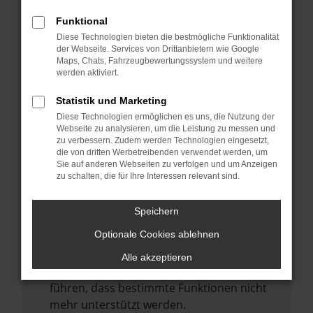
Laden andere Webseiten, zum Beispiel
deine Suchmaschine?
Funktional
Diese Technologien bieten die bestmögliche Funktionalität
Prüfe deine Browsererweiterungen.
der Webseite. Services von Drittanbietern wie Google
Manche Erweiterungen, wie Werbeblocker,
Maps, Chats, Fahrzeugbewertungssystem und weitere
können das Laden bestimmter Seiten
werden aktiviert.
verhindern. Funktioniert die Seite in einem
Statistik und Marketing
anderen Browser oder in einem privaten
Diese Technologien ermöglichen es uns, die Nutzung der
Fenster?
Webseite zu analysieren, um die Leistung zu messen und
zu verbessern. Zudem werden Technologien eingesetzt,
Starte dein Gerät neu.
die von dritten Werbetreibenden verwendet werden, um
Das kann manchmal helfen,
Sie auf anderen Webseiten zu verfolgen und um Anzeigen
zu schalten, die für Ihre Interessen relevant sind.
vorübergehende Probleme zu beheben.
Stelle sicher, dass dein Browser und dein
Speichern
Betriebssystem auf dem neuesten Stand
Optionale Cookies ablehnen
sind.
Veraltete Software birgt nicht nur ein
Alle akzeptieren
Sicherheitsrisiko, sondern kann auch dazu
führen, dass bestimmte Funktionen nicht
mehr unterstützt werden.