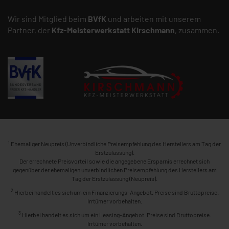
Wir sind Mitglied beim
BVfK
und arbeiten mit unserem
Partner, der
Kfz-Meisterwerkstatt
Kirschmann
, zusammen.
1
Ehemaliger Neupreis (Unverbindliche Preisempfehlung des Herstellers am Tag der
Erstzulassung).
Der errechnete Preisvorteil sowie die angegebene Ersparnis errechnet sich
gegenüber der ehemaligen unverbindlichen Preisempfehlung des Herstellers am
Tag der Erstzulassung (Neupreis).
2
Hierbei handelt es sich um ein Finanzierungs-Angebot. Preise sind Bruttopreise.
Irrtümer vorbehalten.
3
Hierbei handelt es sich um ein Leasing-Angebot. Preise sind Bruttopreise.
Irrtümer vorbehalten.