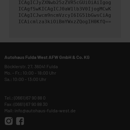
ICAgICJyZXNwb25zZVR5cGUiOiAiIgog
ICAgfSwKICAgICJ0aW1lb3V0IjogMCwK
ICAgICJwcm9ncmVzcyI6IG51bGwsCiAg
ICAicmlza3kiOiBmYWxzZQogIH0KfQ==
Autohaus Fulda West AFW GmbH & Co. KG
Böcklerstr. 27, 36041 Fulda
Mo. – Fr.: 10:00 – 18:00 Uhr
Sa.: 10:00 – 13:00 Uhr
Tel.:
(0661) 67 90 88 0
Fax: (0661) 67 90 88 30
Mail:
info@autohaus-fulda-west.de