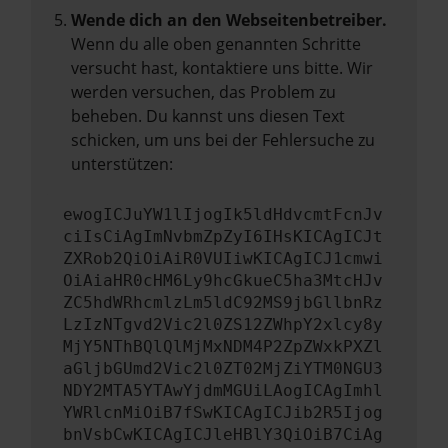
Wende dich an den Webseitenbetreiber.
Wenn du alle oben genannten Schritte
versucht hast, kontaktiere uns bitte. Wir
werden versuchen, das Problem zu
beheben. Du kannst uns diesen Text
schicken, um uns bei der Fehlersuche zu
unterstützen:
ewogICJuYW1lIjogIk5ldHdvcmtFcnJv
ciIsCiAgImNvbmZpZyI6IHsKICAgICJt
ZXRob2QiOiAiR0VUIiwKICAgICJ1cmwi
OiAiaHR0cHM6Ly9hcGkueC5ha3MtcHJv
ZC5hdWRhcmlzLm5ldC92MS9jbGllbnRz
LzIzNTgvd2Vic2l0ZS12ZWhpY2xlcy8y
MjY5NThBQlQlMjMxNDM4P2ZpZWxkPXZl
aGljbGUmd2Vic2l0ZT02MjZiYTM0NGU3
NDY2MTA5YTAwYjdmMGUiLAogICAgImhl
YWRlcnMiOiB7fSwKICAgICJib2R5Ijog
bnVsbCwKICAgICJleHBlY3QiOiB7CiAg