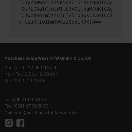
ICJyZXNwb25zZVR5cGUiOiAiIgogICAg
fSwKICAgICJ0aW1lb3V0IjogMCwKICAg
ICJwcm9ncmVzcyI6IG51bGwsCiAgICAi
cmlza3kiOiBmYWxzZQogIH0KfQ==
Autohaus Fulda West AFW GmbH & Co. KG
Böcklerstr. 27, 36041 Fulda
Mo. – Fr.: 10:00 – 18:00 Uhr
Sa.: 10:00 – 13:00 Uhr
Tel.:
(0661) 67 90 88 0
Fax: (0661) 67 90 88 30
Mail:
info@autohaus-fulda-west.de