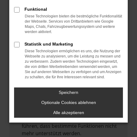
Laden andere Webseiten, zum Beispiel
deine Suchmaschine?
Funktional
Diese Technologien bieten die bestmögliche Funktionalität
Prüfe deine Browsererweiterungen.
der Webseite. Services von Drittanbietern wie Google
Manche Erweiterungen, wie Werbeblocker,
Maps, Chats, Fahrzeugbewertungssystem und weitere
können das Laden bestimmter Seiten
werden aktiviert.
verhindern. Funktioniert die Seite in einem
Statistik und Marketing
anderen Browser oder in einem privaten
Diese Technologien ermöglichen es uns, die Nutzung der
Fenster?
Webseite zu analysieren, um die Leistung zu messen und
zu verbessern. Zudem werden Technologien eingesetzt,
Starte dein Gerät neu.
die von dritten Werbetreibenden verwendet werden, um
Das kann manchmal helfen,
Sie auf anderen Webseiten zu verfolgen und um Anzeigen
zu schalten, die für Ihre Interessen relevant sind.
vorübergehende Probleme zu beheben.
Stelle sicher, dass dein Browser und dein
Speichern
Betriebssystem auf dem neuesten Stand
Optionale Cookies ablehnen
sind.
Veraltete Software birgt nicht nur ein
Alle akzeptieren
Sicherheitsrisiko, sondern kann auch dazu
führen, dass bestimmte Funktionen nicht
mehr unterstützt werden.