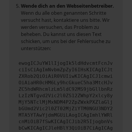
Wende dich an den Webseitenbetreiber.
Wenn du alle oben genannten Schritte
versucht hast, kontaktiere uns bitte. Wir
werden versuchen, das Problem zu
beheben. Du kannst uns diesen Text
schicken, um uns bei der Fehlersuche zu
unterstützen:
ewogICJuYW1lIjogIk5ldHdvcmtFcnJv
ciIsCiAgImNvbmZpZyI6IHsKICAgICJt
ZXRob2QiOiAiR0VUIiwKICAgICJ1cmwi
OiAiaHR0cHM6Ly9hcGkueC5ha3MtcHJv
ZC5hdWRhcmlzLm5ldC92MS9jbGllbnRz
LzIzNTgvd2Vic2l0ZS12ZWhpY2xlcy8y
MjY5NTclMjMxNDM4P2ZpZWxkPXZlaGlj
bGUmd2Vic2l0ZT02MjZiYTM0NGU3NDY2
MTA5YTAwYjdmMGUiLAogICAgImhlYWRl
cnMiOiB7fSwKICAgICJib2R5IjogbnVs
bCwKICAgICJleHBlY3QiOiB7CiAgICAg