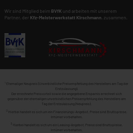
Wir sind Mitglied beim
BVfK
und arbeiten mit unserem
Partner, der
Kfz-Meisterwerkstatt
Kirschmann
, zusammen.
1
Ehemaliger Neupreis (Unverbindliche Preisempfehlung des Herstellers am Tag der
Erstzulassung).
Der errechnete Preisvorteil sowie die angegebene Ersparnis errechnet sich
gegenüber der ehemaligen unverbindlichen Preisempfehlung des Herstellers am
Tag der Erstzulassung (Neupreis).
2
Hierbei handelt es sich um ein Finanzierungs-Angebot. Preise sind Bruttopreise.
Irrtümer vorbehalten.
3
Hierbei handelt es sich um ein Leasing-Angebot. Preise sind Bruttopreise.
Irrtümer vorbehalten.