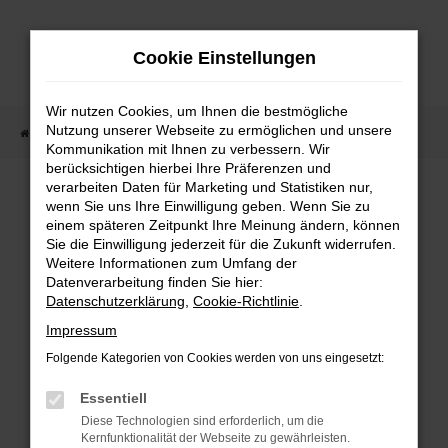
Zum
Hauptinhalt
Cookie Einstellungen
springen
Wir nutzen Cookies, um Ihnen die bestmögliche
Nutzung unserer Webseite zu ermöglichen und unsere
Startseite
Fahrzeugangebote
Fahrzeugmarkt
Kommunikation mit Ihnen zu verbessern. Wir
berücksichtigen hierbei Ihre Präferenzen und
Fahrzeugmarkt
verarbeiten Daten für Marketing und Statistiken nur,
wenn Sie uns Ihre Einwilligung geben. Wenn Sie zu
einem späteren Zeitpunkt Ihre Meinung ändern, können
Sie die Einwilligung jederzeit für die Zukunft widerrufen.
Weitere Informationen zum Umfang der
Datenverarbeitung finden Sie hier:
Fehler: Network Error
Datenschutzerklärung
,
Cookie-Richtlinie
.
Impressum
Beim Laden ist ein Fehler aufgetreten.
Folgende Kategorien von Cookies werden von uns eingesetzt:
Hier sind ein paar Tipps, die dir helfen können:
Essentiell
Überprüfe deine Firewall und deine
Diese Technologien sind erforderlich, um die
Internetverbindung.
Kernfunktionalität der Webseite zu gewährleisten.