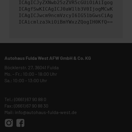
ICAgICJyZXNwb25zZVR5cGUiOiAiIgog
ICAgfSwKICAgICJ0aW1lb3V0IjogMCwK
ICAgICJwcm9ncmVzcyI6IG51bGwsCiAg
ICAicmlza3kiOiBmYWxzZQogIH0KfQ==
Autohaus Fulda West AFW GmbH & Co. KG
Böcklerstr. 27, 36041 Fulda
Mo. – Fr.: 10:00 – 18:00 Uhr
Sa.: 10:00 – 13:00 Uhr
Tel.:
(0661) 67 90 88 0
Fax: (0661) 67 90 88 30
Mail:
info@autohaus-fulda-west.de