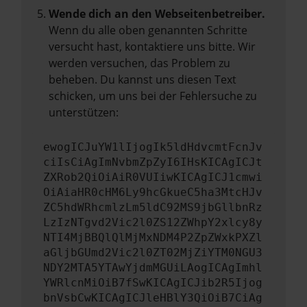
Wende dich an den Webseitenbetreiber.
Wenn du alle oben genannten Schritte
versucht hast, kontaktiere uns bitte. Wir
werden versuchen, das Problem zu
beheben. Du kannst uns diesen Text
schicken, um uns bei der Fehlersuche zu
unterstützen:
ewogICJuYW1lIjogIk5ldHdvcmtFcnJv
ciIsCiAgImNvbmZpZyI6IHsKICAgICJt
ZXRob2QiOiAiR0VUIiwKICAgICJ1cmwi
OiAiaHR0cHM6Ly9hcGkueC5ha3MtcHJv
ZC5hdWRhcmlzLm5ldC92MS9jbGllbnRz
LzIzNTgvd2Vic2l0ZS12ZWhpY2xlcy8y
NTI4MjBBQlQlMjMxNDM4P2ZpZWxkPXZl
aGljbGUmd2Vic2l0ZT02MjZiYTM0NGU3
NDY2MTA5YTAwYjdmMGUiLAogICAgImhl
YWRlcnMiOiB7fSwKICAgICJib2R5Ijog
bnVsbCwKICAgICJleHBlY3QiOiB7CiAg