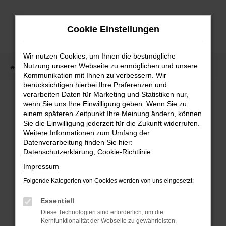
Zum
Hauptinhalt
Cookie Einstellungen
springen
Wir nutzen Cookies, um Ihnen die bestmögliche
Nutzung unserer Webseite zu ermöglichen und unsere
Startseite
Fahrzeugangebote
Fahrzeugmarkt
Kommunikation mit Ihnen zu verbessern. Wir
berücksichtigen hierbei Ihre Präferenzen und
Fahrzeugmarkt
verarbeiten Daten für Marketing und Statistiken nur,
wenn Sie uns Ihre Einwilligung geben. Wenn Sie zu
einem späteren Zeitpunkt Ihre Meinung ändern, können
Sie die Einwilligung jederzeit für die Zukunft widerrufen.
Weitere Informationen zum Umfang der
Datenverarbeitung finden Sie hier:
Fehler: Network Error
Datenschutzerklärung
,
Cookie-Richtlinie
.
Impressum
Beim Laden ist ein Fehler aufgetreten.
Folgende Kategorien von Cookies werden von uns eingesetzt:
Hier sind ein paar Tipps, die dir helfen können:
Essentiell
Überprüfe deine Firewall und deine
Diese Technologien sind erforderlich, um die
Internetverbindung.
Kernfunktionalität der Webseite zu gewährleisten.