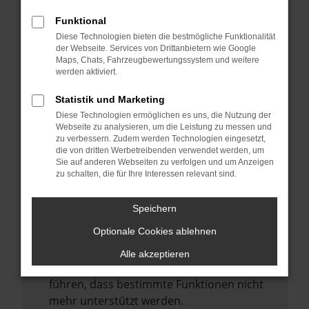
Laden andere Webseiten, zum Beispiel
deine Suchmaschine?
Funktional
Diese Technologien bieten die bestmögliche Funktionalität
Prüfe deine Browsererweiterungen.
der Webseite. Services von Drittanbietern wie Google
Manche Erweiterungen, wie Werbeblocker,
Maps, Chats, Fahrzeugbewertungssystem und weitere
können das Laden bestimmter Seiten
werden aktiviert.
verhindern. Funktioniert die Seite in einem
Statistik und Marketing
anderen Browser oder in einem privaten
Diese Technologien ermöglichen es uns, die Nutzung der
Fenster?
Webseite zu analysieren, um die Leistung zu messen und
zu verbessern. Zudem werden Technologien eingesetzt,
Starte dein Gerät neu.
die von dritten Werbetreibenden verwendet werden, um
Das kann manchmal helfen,
Sie auf anderen Webseiten zu verfolgen und um Anzeigen
zu schalten, die für Ihre Interessen relevant sind.
vorübergehende Probleme zu beheben.
Stelle sicher, dass dein Browser und dein
Speichern
Betriebssystem auf dem neuesten Stand
Optionale Cookies ablehnen
sind.
Veraltete Software birgt nicht nur ein
Alle akzeptieren
Sicherheitsrisiko, sondern kann auch dazu
führen, dass bestimmte Funktionen nicht
mehr unterstützt werden.