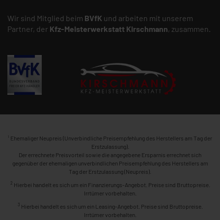
Wir sind Mitglied beim
BVfK
und arbeiten mit unserem
Partner, der
Kfz-Meisterwerkstatt
Kirschmann
, zusammen.
1
Ehemaliger Neupreis (Unverbindliche Preisempfehlung des Herstellers am Tag der
Erstzulassung).
Der errechnete Preisvorteil sowie die angegebene Ersparnis errechnet sich
gegenüber der ehemaligen unverbindlichen Preisempfehlung des Herstellers am
Tag der Erstzulassung (Neupreis).
2
Hierbei handelt es sich um ein Finanzierungs-Angebot. Preise sind Bruttopreise.
Irrtümer vorbehalten.
3
Hierbei handelt es sich um ein Leasing-Angebot. Preise sind Bruttopreise.
Irrtümer vorbehalten.