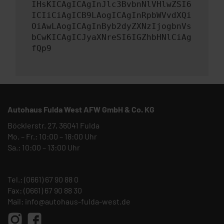
IHsKICAgICAgInJlc3BvbnNlVHlwZSI6
ICIiCiAgICB9LAogICAgInRpbWVvdXQi
OiAwLAogICAgInByb2dyZXNzIjogbnVs
bCwKICAgICJyaXNreSI6IGZhbHNlCiAg
fQp9
Autohaus Fulda West AFW GmbH & Co. KG
Böcklerstr. 27, 36041 Fulda
Mo. – Fr.: 10:00 – 18:00 Uhr
Sa.: 10:00 – 13:00 Uhr
Tel.:
(0661) 67 90 88 0
Fax: (0661) 67 90 88 30
Mail:
info@autohaus-fulda-west.de