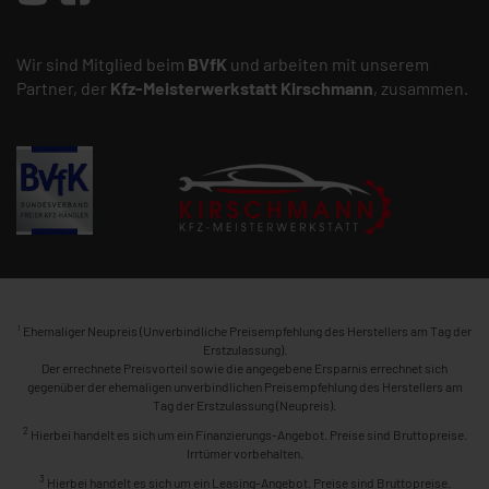
Wir sind Mitglied beim
BVfK
und arbeiten mit unserem
Partner, der
Kfz-Meisterwerkstatt
Kirschmann
, zusammen.
1
Ehemaliger Neupreis (Unverbindliche Preisempfehlung des Herstellers am Tag der
Erstzulassung).
Der errechnete Preisvorteil sowie die angegebene Ersparnis errechnet sich
gegenüber der ehemaligen unverbindlichen Preisempfehlung des Herstellers am
Tag der Erstzulassung (Neupreis).
2
Hierbei handelt es sich um ein Finanzierungs-Angebot. Preise sind Bruttopreise.
Irrtümer vorbehalten.
3
Hierbei handelt es sich um ein Leasing-Angebot. Preise sind Bruttopreise.