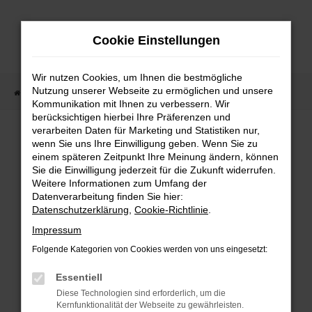
Zum
Hauptinhalt
Cookie Einstellungen
springen
Wir nutzen Cookies, um Ihnen die bestmögliche
Nutzung unserer Webseite zu ermöglichen und unsere
Startseite
Fahrzeugangebote
Fahrzeugmarkt
Kommunikation mit Ihnen zu verbessern. Wir
berücksichtigen hierbei Ihre Präferenzen und
Fahrzeugmarkt
verarbeiten Daten für Marketing und Statistiken nur,
wenn Sie uns Ihre Einwilligung geben. Wenn Sie zu
einem späteren Zeitpunkt Ihre Meinung ändern, können
Sie die Einwilligung jederzeit für die Zukunft widerrufen.
Weitere Informationen zum Umfang der
Datenverarbeitung finden Sie hier:
Fehler: Network Error
Datenschutzerklärung
,
Cookie-Richtlinie
.
Impressum
Beim Laden ist ein Fehler aufgetreten.
Folgende Kategorien von Cookies werden von uns eingesetzt:
Hier sind ein paar Tipps, die dir helfen können:
Essentiell
Überprüfe deine Firewall und deine
Diese Technologien sind erforderlich, um die
Internetverbindung.
Kernfunktionalität der Webseite zu gewährleisten.