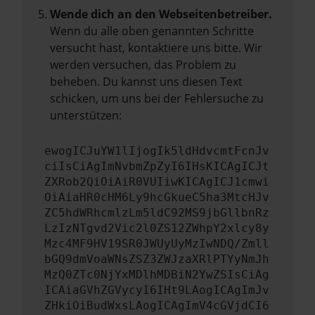
Wende dich an den Webseitenbetreiber.
Wenn du alle oben genannten Schritte
versucht hast, kontaktiere uns bitte. Wir
werden versuchen, das Problem zu
beheben. Du kannst uns diesen Text
schicken, um uns bei der Fehlersuche zu
unterstützen:
ewogICJuYW1lIjogIk5ldHdvcmtFcnJv
ciIsCiAgImNvbmZpZyI6IHsKICAgICJt
ZXRob2QiOiAiR0VUIiwKICAgICJ1cmwi
OiAiaHR0cHM6Ly9hcGkueC5ha3MtcHJv
ZC5hdWRhcmlzLm5ldC92MS9jbGllbnRz
LzIzNTgvd2Vic2l0ZS12ZWhpY2xlcy8y
Mzc4MF9HV19SR0JWUyUyMzIwNDQ/Zmll
bGQ9dmVoaWNsZSZ3ZWJzaXRlPTYyNmJh
MzQ0ZTc0NjYxMDlhMDBiN2YwZSIsCiAg
ICAiaGVhZGVycyI6IHt9LAogICAgImJv
ZHkiOiBudWxsLAogICAgImV4cGVjdCI6