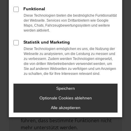
Laden andere Webseiten, zum Beispiel
deine Suchmaschine?
Funktional
Diese Technologien bieten die bestmögliche Funktionalität
Prüfe deine Browsererweiterungen.
der Webseite. Services von Drittanbietern wie Google
Manche Erweiterungen, wie Werbeblocker,
Maps, Chats, Fahrzeugbewertungssystem und weitere
können das Laden bestimmter Seiten
werden aktiviert.
verhindern. Funktioniert die Seite in einem
Statistik und Marketing
anderen Browser oder in einem privaten
Diese Technologien ermöglichen es uns, die Nutzung der
Fenster?
Webseite zu analysieren, um die Leistung zu messen und
zu verbessern. Zudem werden Technologien eingesetzt,
Starte dein Gerät neu.
die von dritten Werbetreibenden verwendet werden, um
Das kann manchmal helfen,
Sie auf anderen Webseiten zu verfolgen und um Anzeigen
zu schalten, die für Ihre Interessen relevant sind.
vorübergehende Probleme zu beheben.
Stelle sicher, dass dein Browser und dein
Speichern
Betriebssystem auf dem neuesten Stand
Optionale Cookies ablehnen
sind.
Veraltete Software birgt nicht nur ein
Alle akzeptieren
Sicherheitsrisiko, sondern kann auch dazu
führen, dass bestimmte Funktionen nicht
mehr unterstützt werden.