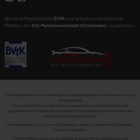
Wir sind Mitglied beim
BVfK
und arbeiten mit unserem
Partner, der
Kfz-Meisterwerkstatt
Kirschmann
, zusammen.
1
Ehemaliger Neupreis (Unverbindliche Preisempfehlung des Herstellers am Tag der
Erstzulassung).
Der errechnete Preisvorteil sowie die angegebene Ersparnis errechnet sich
gegenüber der ehemaligen unverbindlichen Preisempfehlung des Herstellers am
Tag der Erstzulassung (Neupreis).
2
Hierbei handelt es sich um ein Finanzierungs-Angebot. Preise sind Bruttopreise.
Irrtümer vorbehalten.
3
Hierbei handelt es sich um ein Leasing-Angebot. Preise sind Bruttopreise.