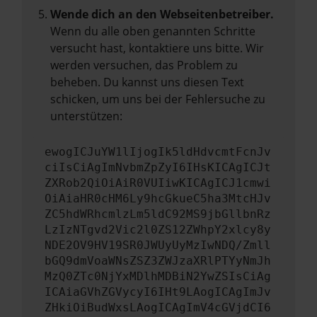
Wende dich an den Webseitenbetreiber.
Wenn du alle oben genannten Schritte
versucht hast, kontaktiere uns bitte. Wir
werden versuchen, das Problem zu
beheben. Du kannst uns diesen Text
schicken, um uns bei der Fehlersuche zu
unterstützen:
ewogICJuYW1lIjogIk5ldHdvcmtFcnJv
ciIsCiAgImNvbmZpZyI6IHsKICAgICJt
ZXRob2QiOiAiR0VUIiwKICAgICJ1cmwi
OiAiaHR0cHM6Ly9hcGkueC5ha3MtcHJv
ZC5hdWRhcmlzLm5ldC92MS9jbGllbnRz
LzIzNTgvd2Vic2l0ZS12ZWhpY2xlcy8y
NDE2OV9HV19SR0JWUyUyMzIwNDQ/Zmll
bGQ9dmVoaWNsZSZ3ZWJzaXRlPTYyNmJh
MzQ0ZTc0NjYxMDlhMDBiN2YwZSIsCiAg
ICAiaGVhZGVycyI6IHt9LAogICAgImJv
ZHkiOiBudWxsLAogICAgImV4cGVjdCI6