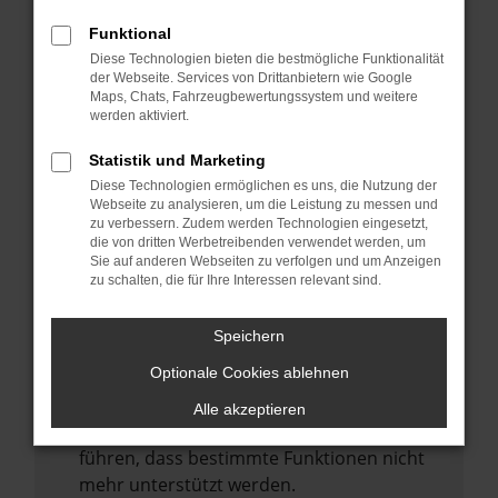
Laden andere Webseiten, zum Beispiel
deine Suchmaschine?
Funktional
Diese Technologien bieten die bestmögliche Funktionalität
Prüfe deine Browsererweiterungen.
der Webseite. Services von Drittanbietern wie Google
Manche Erweiterungen, wie Werbeblocker,
Maps, Chats, Fahrzeugbewertungssystem und weitere
können das Laden bestimmter Seiten
werden aktiviert.
verhindern. Funktioniert die Seite in einem
Statistik und Marketing
anderen Browser oder in einem privaten
Diese Technologien ermöglichen es uns, die Nutzung der
Fenster?
Webseite zu analysieren, um die Leistung zu messen und
zu verbessern. Zudem werden Technologien eingesetzt,
Starte dein Gerät neu.
die von dritten Werbetreibenden verwendet werden, um
Das kann manchmal helfen,
Sie auf anderen Webseiten zu verfolgen und um Anzeigen
zu schalten, die für Ihre Interessen relevant sind.
vorübergehende Probleme zu beheben.
Stelle sicher, dass dein Browser und dein
Speichern
Betriebssystem auf dem neuesten Stand
Optionale Cookies ablehnen
sind.
Veraltete Software birgt nicht nur ein
Alle akzeptieren
Sicherheitsrisiko, sondern kann auch dazu
führen, dass bestimmte Funktionen nicht
mehr unterstützt werden.