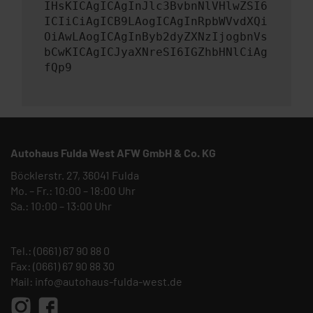
IHsKICAgICAgInJlc3BvbnNlVHlwZSI6
ICIiCiAgICB9LAogICAgInRpbWVvdXQi
OiAwLAogICAgInByb2dyZXNzIjogbnVs
bCwKICAgICJyaXNreSI6IGZhbHNlCiAg
fQp9
Autohaus Fulda West AFW GmbH & Co. KG
Böcklerstr. 27, 36041 Fulda
Mo. – Fr.: 10:00 – 18:00 Uhr
Sa.: 10:00 – 13:00 Uhr
Tel.:
(0661) 67 90 88 0
Fax: (0661) 67 90 88 30
Mail:
info@autohaus-fulda-west.de