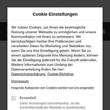
Zum
Hauptinhalt
Cookie Einstellungen
springen
Wir nutzen Cookies, um Ihnen die bestmögliche
0
Nutzung unserer Webseite zu ermöglichen und unsere
Startseite
Fahrzeugangebote
Fahrzeugmarkt
MENÜ
Kommunikation mit Ihnen zu verbessern. Wir
berücksichtigen hierbei Ihre Präferenzen und
Fahrzeugmarkt
verarbeiten Daten für Marketing und Statistiken nur,
wenn Sie uns Ihre Einwilligung geben. Wenn Sie zu
einem späteren Zeitpunkt Ihre Meinung ändern, können
Sie die Einwilligung jederzeit für die Zukunft widerrufen.
Weitere Informationen zum Umfang der
Datenverarbeitung finden Sie hier:
Fehler: Network Error
Datenschutzerklärung
,
Cookie-Richtlinie
.
Impressum
Beim Laden ist ein Fehler aufgetreten.
Folgende Kategorien von Cookies werden von uns eingesetzt:
Hier sind ein paar Tipps, die dir helfen können:
Essentiell
Überprüfe deine Firewall und deine
Diese Technologien sind erforderlich, um die
Internetverbindung.
Kernfunktionalität der Webseite zu gewährleisten.