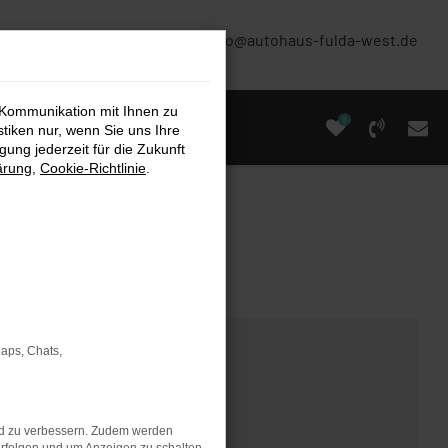
(0661) 67 90 88 0
info@autohaus-fulda-west.de
 Kommunikation mit Ihnen zu
0
stiken nur, wenn Sie uns Ihre
ung jederzeit für die Zukunft
ärung
,
Cookie-Richtlinie
.
Maps, Chats,
nd zu verbessern. Zudem werden