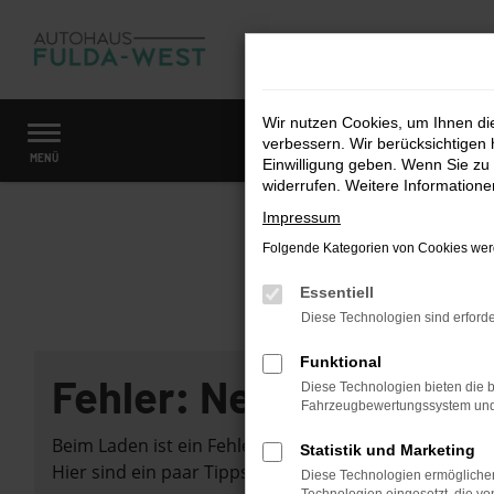
Zum
Hauptinhalt
springen
Wir nutzen Cookies, um Ihnen d
verbessern. Wir berücksichtigen 
Startseite
Fahrzeugangebote
Fahrzeugmarkt
MENÜ
Einwilligung geben. Wenn Sie zu 
widerrufen. Weitere Information
Impressum
Folgende Kategorien von Cookies werd
Essentiell
Diese Technologien sind erforde
Funktional
Fehler: Network Error
Diese Technologien bieten die b
Fahrzeugbewertungssystem und w
Beim Laden ist ein Fehler aufgetreten.
Statistik und Marketing
Hier sind ein paar Tipps, die dir helfen können:
Diese Technologien ermöglichen