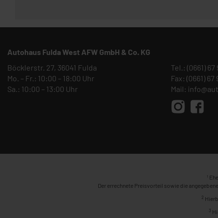
Autohaus Fulda West AFW GmbH & Co. KG
Böcklerstr. 27, 36041 Fulda
Tel.:
(0661) 67
Mo. – Fr.: 10:00 – 18:00 Uhr
Fax: (0661) 67
Sa.: 10:00 – 13:00 Uhr
Mail:
info@au
1
Ehe
Der errechnete Preisvorteil sowie die angegebene
2
Hierb
3
Hi