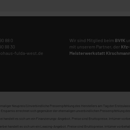
 90 88 0
Wir sind Mitglied beim
BVfK
un
 90 88 30
mit unserem Partner, der
Kfz-
tohaus-fulda-west.de
Meisterwerkstatt
Kirschman
maliger Neupreis (Unverbindliche Preisempfehlung des Herstellers am Tag der Erstzulass
 Ersparnis errechnet sich gegenüber der ehemaligen unverbindlichen Preisempfehlung des
ei handelt es sich um ein Finanzierungs-Angebot. Preise sind Bruttopreise. Irrtümer vorbe
erbei handelt es sich um ein Leasing-Angebot. Preise sind Bruttopreise. Irrtümer vorbehal