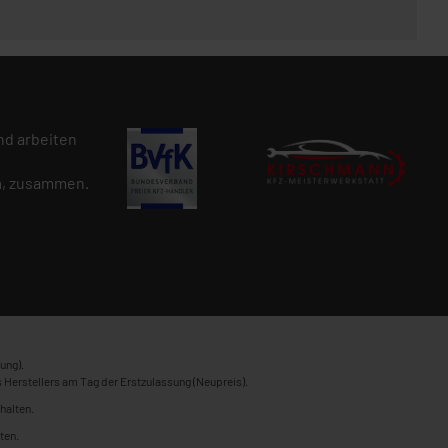
d arbeiten
n
, zusammen.
ung).
 Herstellers am Tag der Erstzulassung (Neupreis).
halten.
ten.