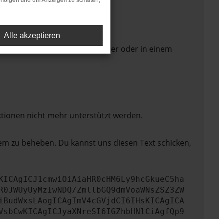
rfolgen und um Anzeigen zu schalten,
Alle akzeptieren
 Seite in einem anderen Browser oder in einem
ktionen nicht mehr unterstützt werden.
lem zu beheben. Du kannst uns diesen Text schicken,
KICAgICJ1cmwiOiAiaHR0cHM6Ly9hcGkueC5ha
R0JWUyUyMzIwNDQ/ZmllbGQ9dmVoaWNsZSZ3ZW
iBudWxsLAogICAgImV4cGVjdCI6IHsKICAgICA
VsbCwKICAgICJyaXNreSI6IGZhbHNlCiAgfQp9