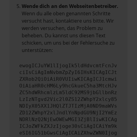
Wende dich an den Webseitenbetreiber.
Wenn du alle oben genannten Schritte
versucht hast, kontaktiere uns bitte. Wir
werden versuchen, das Problem zu
beheben. Du kannst uns diesen Text
schicken, um uns bei der Fehlersuche zu
unterstützen:
ewogICJuYW1lIjogIk5ldHdvcmtFcnJv
ciIsCiAgImNvbmZpZyI6IHsKICAgICJt
ZXRob2QiOiAiR0VUIiwKICAgICJ1cmwi
OiAiaHR0cHM6Ly9hcGkueC5ha3MtcHJv
ZC5hdWRhcmlzLm5ldC92MS9jbGllbnRz
LzIzNTgvd2Vic2l0ZS12ZWhpY2xlcy85
NDIyX05XX1JHQlZTJTIzMjA0ND9maWVs
ZD12ZWhpY2xlJndlYnNpdGU9NjI2YmEz
NDRlNzQ2NjEwOWEwMGI3ZjBlIiwKICAg
ICJoZWFkZXJzIjoge30sCiAgICAiYm9k
eSI6IG51bGwsCiAgICAiZXhwZWN0Ijog