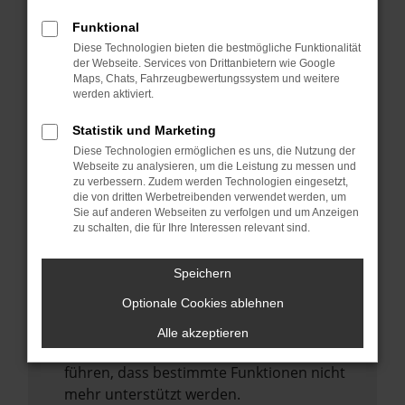
Laden andere Webseiten, zum Beispiel
deine Suchmaschine?
Funktional
Diese Technologien bieten die bestmögliche Funktionalität
Prüfe deine Browsererweiterungen.
der Webseite. Services von Drittanbietern wie Google
Manche Erweiterungen, wie Werbeblocker,
Maps, Chats, Fahrzeugbewertungssystem und weitere
können das Laden bestimmter Seiten
werden aktiviert.
verhindern. Funktioniert die Seite in einem
Statistik und Marketing
anderen Browser oder in einem privaten
Diese Technologien ermöglichen es uns, die Nutzung der
Fenster?
Webseite zu analysieren, um die Leistung zu messen und
zu verbessern. Zudem werden Technologien eingesetzt,
Starte dein Gerät neu.
die von dritten Werbetreibenden verwendet werden, um
Das kann manchmal helfen,
Sie auf anderen Webseiten zu verfolgen und um Anzeigen
zu schalten, die für Ihre Interessen relevant sind.
vorübergehende Probleme zu beheben.
Stelle sicher, dass dein Browser und dein
Speichern
Betriebssystem auf dem neuesten Stand
Optionale Cookies ablehnen
sind.
Veraltete Software birgt nicht nur ein
Alle akzeptieren
Sicherheitsrisiko, sondern kann auch dazu
führen, dass bestimmte Funktionen nicht
mehr unterstützt werden.