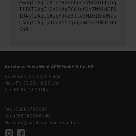
ewogICAgICAicmVzcG9uc2VUeXBlIjog
IiIKICAgIH0sCiAgICAidGltZW91dCI6
IDAsCiAgICAicHJvZ3Jlc3MiOiBudWxs
LAogICAgInJpc2t5IjogZmFsc2UKICB9
Cn0=
Autohaus Fulda West AFW GmbH & Co. KG
Böcklerstr. 27, 36041 Fulda
Mo. – Fr.: 10:00 – 18:00 Uhr
Sa.: 10:00 – 13:00 Uhr
Tel.:
(0661) 67 90 88 0
Fax: (0661) 67 90 88 30
Mail:
info@autohaus-fulda-west.de