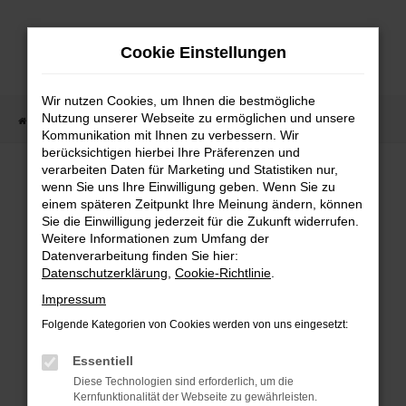
Zum
Hauptinhalt
Cookie Einstellungen
springen
Wir nutzen Cookies, um Ihnen die bestmögliche
Nutzung unserer Webseite zu ermöglichen und unsere
Startseite
Fahrzeugangebote
Fahrzeugmarkt
Kommunikation mit Ihnen zu verbessern. Wir
berücksichtigen hierbei Ihre Präferenzen und
Fahrzeugmarkt
verarbeiten Daten für Marketing und Statistiken nur,
wenn Sie uns Ihre Einwilligung geben. Wenn Sie zu
einem späteren Zeitpunkt Ihre Meinung ändern, können
Sie die Einwilligung jederzeit für die Zukunft widerrufen.
Weitere Informationen zum Umfang der
Datenverarbeitung finden Sie hier:
Fehler: Network Error
Datenschutzerklärung
,
Cookie-Richtlinie
.
Impressum
Beim Laden ist ein Fehler aufgetreten.
Folgende Kategorien von Cookies werden von uns eingesetzt:
Hier sind ein paar Tipps, die dir helfen können:
Essentiell
Überprüfe deine Firewall und deine
Diese Technologien sind erforderlich, um die
Internetverbindung.
Kernfunktionalität der Webseite zu gewährleisten.