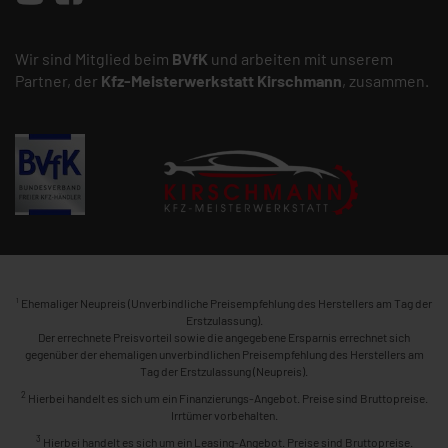
Wir sind Mitglied beim
BVfK
und arbeiten mit unserem
Partner, der
Kfz-Meisterwerkstatt
Kirschmann
, zusammen.
1
Ehemaliger Neupreis (Unverbindliche Preisempfehlung des Herstellers am Tag der
Erstzulassung).
Der errechnete Preisvorteil sowie die angegebene Ersparnis errechnet sich
gegenüber der ehemaligen unverbindlichen Preisempfehlung des Herstellers am
Tag der Erstzulassung (Neupreis).
2
Hierbei handelt es sich um ein Finanzierungs-Angebot. Preise sind Bruttopreise.
Irrtümer vorbehalten.
3
Hierbei handelt es sich um ein Leasing-Angebot. Preise sind Bruttopreise.