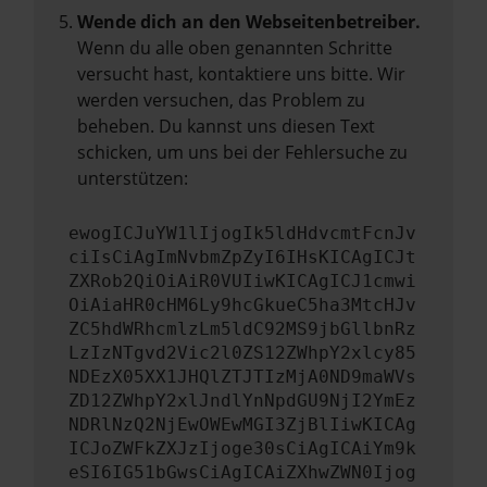
Wende dich an den Webseitenbetreiber.
Wenn du alle oben genannten Schritte
versucht hast, kontaktiere uns bitte. Wir
werden versuchen, das Problem zu
beheben. Du kannst uns diesen Text
schicken, um uns bei der Fehlersuche zu
unterstützen:
ewogICJuYW1lIjogIk5ldHdvcmtFcnJv
ciIsCiAgImNvbmZpZyI6IHsKICAgICJt
ZXRob2QiOiAiR0VUIiwKICAgICJ1cmwi
OiAiaHR0cHM6Ly9hcGkueC5ha3MtcHJv
ZC5hdWRhcmlzLm5ldC92MS9jbGllbnRz
LzIzNTgvd2Vic2l0ZS12ZWhpY2xlcy85
NDEzX05XX1JHQlZTJTIzMjA0ND9maWVs
ZD12ZWhpY2xlJndlYnNpdGU9NjI2YmEz
NDRlNzQ2NjEwOWEwMGI3ZjBlIiwKICAg
ICJoZWFkZXJzIjoge30sCiAgICAiYm9k
eSI6IG51bGwsCiAgICAiZXhwZWN0Ijog