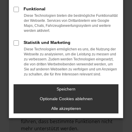
Laden andere Webseiten, zum Beispiel
deine Suchmaschine?
Funktional
Diese Technologien bieten die bestmögliche Funktionalität
Prüfe deine Browsererweiterungen.
der Webseite. Services von Drittanbietern wie Google
Manche Erweiterungen, wie Werbeblocker,
Maps, Chats, Fahrzeugbewertungssystem und weitere
können das Laden bestimmter Seiten
werden aktiviert.
verhindern. Funktioniert die Seite in einem
Statistik und Marketing
anderen Browser oder in einem privaten
Diese Technologien ermöglichen es uns, die Nutzung der
Fenster?
Webseite zu analysieren, um die Leistung zu messen und
zu verbessern. Zudem werden Technologien eingesetzt,
Starte dein Gerät neu.
die von dritten Werbetreibenden verwendet werden, um
Das kann manchmal helfen,
Sie auf anderen Webseiten zu verfolgen und um Anzeigen
zu schalten, die für Ihre Interessen relevant sind.
vorübergehende Probleme zu beheben.
Stelle sicher, dass dein Browser und dein
Speichern
Betriebssystem auf dem neuesten Stand
Optionale Cookies ablehnen
sind.
Veraltete Software birgt nicht nur ein
Alle akzeptieren
Sicherheitsrisiko, sondern kann auch dazu
führen, dass bestimmte Funktionen nicht
mehr unterstützt werden.