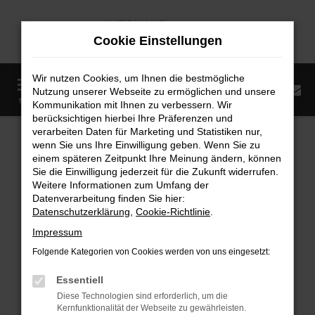
Zum
Hauptinhalt
Cookie Einstellungen
springen
Wir nutzen Cookies, um Ihnen die bestmögliche
0
Nutzung unserer Webseite zu ermöglichen und unsere
Startseite
Fahrzeugangebote
Fahrzeugmarkt
MENÜ
Kommunikation mit Ihnen zu verbessern. Wir
berücksichtigen hierbei Ihre Präferenzen und
Fahrzeugmarkt
verarbeiten Daten für Marketing und Statistiken nur,
wenn Sie uns Ihre Einwilligung geben. Wenn Sie zu
einem späteren Zeitpunkt Ihre Meinung ändern, können
Sie die Einwilligung jederzeit für die Zukunft widerrufen.
Weitere Informationen zum Umfang der
Datenverarbeitung finden Sie hier:
Fehler: Network Error
Datenschutzerklärung
,
Cookie-Richtlinie
.
Impressum
Beim Laden ist ein Fehler aufgetreten.
Folgende Kategorien von Cookies werden von uns eingesetzt:
Hier sind ein paar Tipps, die dir helfen können:
Essentiell
Überprüfe deine Firewall und deine
Diese Technologien sind erforderlich, um die
Internetverbindung.
Kernfunktionalität der Webseite zu gewährleisten.