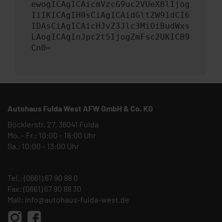
ewogICAgICAicmVzcG9uc2VUeXBlIjog
IiIKICAgIH0sCiAgICAidGltZW91dCI6
IDAsCiAgICAicHJvZ3Jlc3MiOiBudWxs
LAogICAgInJpc2t5IjogZmFsc2UKICB9
Cn0=
Autohaus Fulda West AFW GmbH & Co. KG
Böcklerstr. 27, 36041 Fulda
Mo. – Fr.: 10:00 – 18:00 Uhr
Sa.: 10:00 – 13:00 Uhr
Tel.:
(0661) 67 90 88 0
Fax: (0661) 67 90 88 30
Mail:
info@autohaus-fulda-west.de