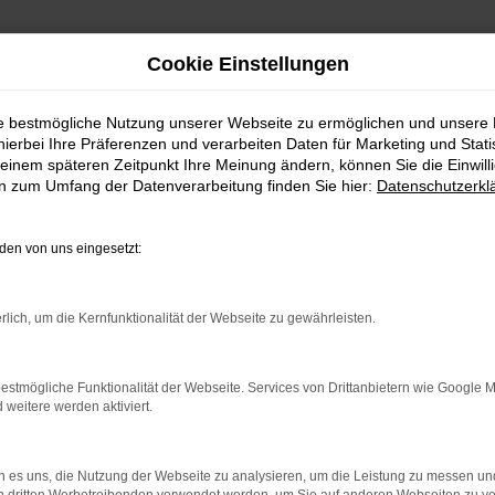
Cookie Einstellungen
ie bestmögliche Nutzung unserer Webseite zu ermöglichen und unsere
hierbei Ihre Präferenzen und verarbeiten Daten für Marketing und Stati
einem späteren Zeitpunkt Ihre Meinung ändern, können Sie die Einwillig
en zum Umfang der Datenverarbeitung finden Sie hier:
Datenschutzerkl
Fahrzeugmarkt
en von uns eingesetzt:
rlich, um die Kernfunktionalität der Webseite zu gewährleisten.
estmögliche Funktionalität der Webseite. Services von Drittanbietern wie Google 
eitere werden aktiviert.
 90 88 0
Wir sind Mitglied beim
BVfK
un
 90 88 30
mit unserem Partner, der
Kfz-
tohaus-fulda-west.de
Meisterwerkstatt
Kirschman
 es uns, die Nutzung der Webseite zu analysieren, um die Leistung zu messen u