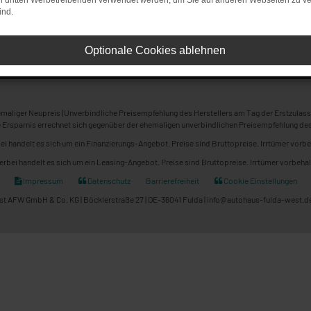
on dritten Werbetreibenden verwendet werden, um Sie auf anderen Webseiten zu ve
ind.
Optionale Cookies ablehnen
maliger Neupreis (Unverbindliche Preisempfehlung des Herstellers am Tag der Erstzulass
 Ersparnis errechnet sich gegenüber der ehemaligen unverbindlichen Preisempfehlung des
ei handelt es sich um ein Finanzierungs-Angebot. Preise sind Bruttopreise. Irrtümer vorbe
erbei handelt es sich um ein Leasing-Angebot. Preise sind Bruttopreise. Irrtümer vorbehal
Impressum
Datenschutz
Barrierefreiheit
Cookie Einstellungen
t AFW GmbH & Co. KG | Böcklerstraße 27 | DE-36041 Fulda | info@autohaus-fulda-west.de