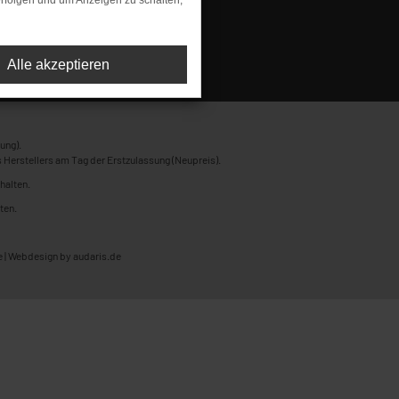
rfolgen und um Anzeigen zu schalten,
Alle akzeptieren
ung).
 Herstellers am Tag der Erstzulassung (Neupreis).
halten.
ten.
 |
Webdesign by audaris.de