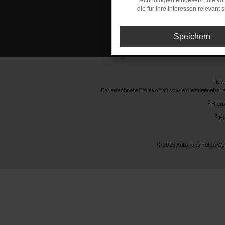
Technologien eingesetzt, die v
die für Ihre Interessen relevant s
Speichern
1
Ehe
Der errechnete Preisvorteil sowie die angegebene
2
Hierb
3
Hi
© 2026 Autohaus Fulda Wes