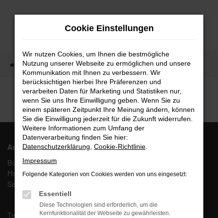
Zum
Hauptinhalt
Cookie Einstellungen
springen
Wir nutzen Cookies, um Ihnen die bestmögliche
Nutzung unserer Webseite zu ermöglichen und unsere
Startseite
Fahrzeugangebote
Fahrzeugmarkt
Kommunikation mit Ihnen zu verbessern. Wir
berücksichtigen hierbei Ihre Präferenzen und
Fahrzeugmarkt
verarbeiten Daten für Marketing und Statistiken nur,
wenn Sie uns Ihre Einwilligung geben. Wenn Sie zu
einem späteren Zeitpunkt Ihre Meinung ändern, können
Sie die Einwilligung jederzeit für die Zukunft widerrufen.
Weitere Informationen zum Umfang der
Datenverarbeitung finden Sie hier:
Autohaus Fulda West AFW GmbH & Co. KG
Datenschutzerklärung
,
Cookie-Richtlinie
.
Impressum
Böcklerstr. 27, 36041 Fulda
Mo. – Fr.: 10:00 – 18:00 Uhr
Folgende Kategorien von Cookies werden von uns eingesetzt:
Sa.: 10:00 – 13:00 Uhr
Essentiell
Diese Technologien sind erforderlich, um die
Kernfunktionalität der Webseite zu gewährleisten.
Tel.:
(0661) 67 90 88 0