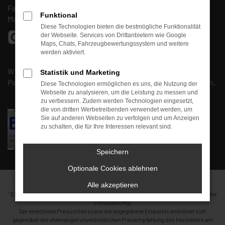
Fax: (0661) 67 90 88 30
Funktional
Mail:
info@autohaus-fulda-west.de
Diese Technologien bieten die bestmögliche Funktionalität
der Webseite. Services von Drittanbietern wie Google
Maps, Chats, Fahrzeugbewertungssystem und weitere
werden aktiviert.
Wir sind Mitglied beim
BVfK
und arbeiten mit unserem
Statistik und Marketing
Partner, der
Kfz-Meisterwerkstatt
Kirschmann
, zusammen.
Diese Technologien ermöglichen es uns, die Nutzung der
Webseite zu analysieren, um die Leistung zu messen und
zu verbessern. Zudem werden Technologien eingesetzt,
die von dritten Werbetreibenden verwendet werden, um
Sie auf anderen Webseiten zu verfolgen und um Anzeigen
zu schalten, die für Ihre Interessen relevant sind.
Speichern
Optionale Cookies ablehnen
Alle akzeptieren
1
Ehemaliger Neupreis (Unverbindliche Preisempfehlung des Herstellers am Tag der
Erstzulassung).
Der errechnete Preisvorteil sowie die angegebene Ersparnis errechnet sich
gegenüber der ehemaligen unverbindlichen Preisempfehlung des Herstellers am