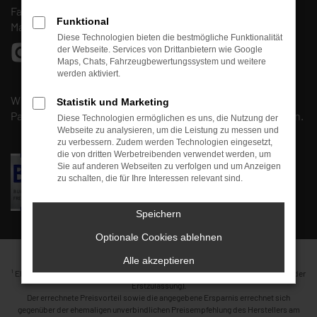
Fax: (0661) 67 90 88 30
Funktional
Mail:
info@autohaus-fulda-west.de
Diese Technologien bieten die bestmögliche Funktionalität
der Webseite. Services von Drittanbietern wie Google
Maps, Chats, Fahrzeugbewertungssystem und weitere
werden aktiviert.
Wir sind Mitglied beim
BVfK
und arbeiten mit unserem
Statistik und Marketing
Partner, der
Kfz-Meisterwerkstatt
Kirschmann
, zusammen.
Diese Technologien ermöglichen es uns, die Nutzung der
Webseite zu analysieren, um die Leistung zu messen und
zu verbessern. Zudem werden Technologien eingesetzt,
die von dritten Werbetreibenden verwendet werden, um
Sie auf anderen Webseiten zu verfolgen und um Anzeigen
zu schalten, die für Ihre Interessen relevant sind.
Speichern
Optionale Cookies ablehnen
Alle akzeptieren
1
Ehemaliger Neupreis (Unverbindliche Preisempfehlung des Herstellers am Tag der
Erstzulassung).
Der errechnete Preisvorteil sowie die angegebene Ersparnis errechnet sich
gegenüber der ehemaligen unverbindlichen Preisempfehlung des Herstellers am