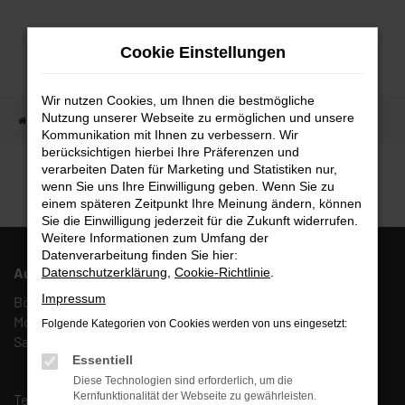
Zum
Hauptinhalt
Cookie Einstellungen
springen
Wir nutzen Cookies, um Ihnen die bestmögliche
Nutzung unserer Webseite zu ermöglichen und unsere
Startseite
Fahrzeugangebote
Fahrzeugmarkt
Kommunikation mit Ihnen zu verbessern. Wir
berücksichtigen hierbei Ihre Präferenzen und
Fahrzeugmarkt
verarbeiten Daten für Marketing und Statistiken nur,
wenn Sie uns Ihre Einwilligung geben. Wenn Sie zu
einem späteren Zeitpunkt Ihre Meinung ändern, können
Sie die Einwilligung jederzeit für die Zukunft widerrufen.
Weitere Informationen zum Umfang der
Datenverarbeitung finden Sie hier:
Autohaus Fulda West AFW GmbH & Co. KG
Datenschutzerklärung
,
Cookie-Richtlinie
.
Impressum
Böcklerstr. 27, 36041 Fulda
Mo. – Fr.: 10:00 – 18:00 Uhr
Folgende Kategorien von Cookies werden von uns eingesetzt:
Sa.: 10:00 – 13:00 Uhr
Essentiell
Diese Technologien sind erforderlich, um die
Kernfunktionalität der Webseite zu gewährleisten.
Tel.:
(0661) 67 90 88 0