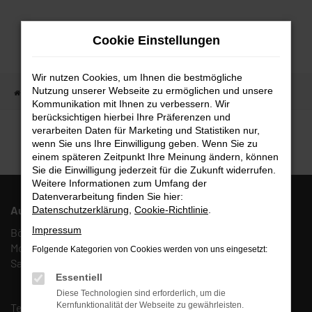
Zum
Hauptinhalt
Cookie Einstellungen
springen
Wir nutzen Cookies, um Ihnen die bestmögliche
Nutzung unserer Webseite zu ermöglichen und unsere
Startseite
Fahrzeugangebote
Fahrzeugmarkt
Kommunikation mit Ihnen zu verbessern. Wir
berücksichtigen hierbei Ihre Präferenzen und
Fahrzeugmarkt
verarbeiten Daten für Marketing und Statistiken nur,
wenn Sie uns Ihre Einwilligung geben. Wenn Sie zu
einem späteren Zeitpunkt Ihre Meinung ändern, können
Sie die Einwilligung jederzeit für die Zukunft widerrufen.
Weitere Informationen zum Umfang der
Datenverarbeitung finden Sie hier:
Autohaus Fulda West AFW GmbH & Co. KG
Datenschutzerklärung
,
Cookie-Richtlinie
.
Impressum
Böcklerstr. 27, 36041 Fulda
Mo. – Fr.: 10:00 – 18:00 Uhr
Folgende Kategorien von Cookies werden von uns eingesetzt:
Sa.: 10:00 – 13:00 Uhr
Essentiell
Diese Technologien sind erforderlich, um die
Kernfunktionalität der Webseite zu gewährleisten.
Tel.:
(0661) 67 90 88 0