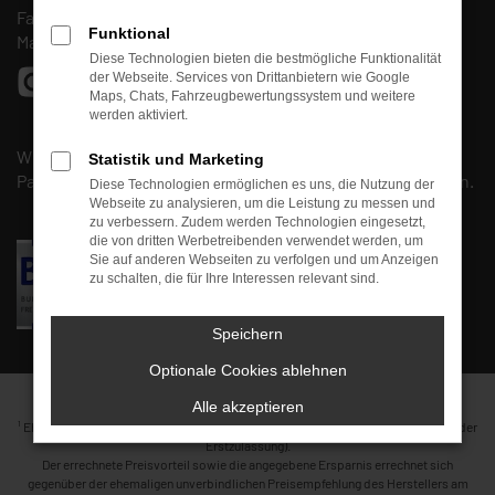
Fax: (0661) 67 90 88 30
Funktional
Mail:
info@autohaus-fulda-west.de
Diese Technologien bieten die bestmögliche Funktionalität
der Webseite. Services von Drittanbietern wie Google
Maps, Chats, Fahrzeugbewertungssystem und weitere
werden aktiviert.
Wir sind Mitglied beim
BVfK
und arbeiten mit unserem
Statistik und Marketing
Partner, der
Kfz-Meisterwerkstatt
Kirschmann
, zusammen.
Diese Technologien ermöglichen es uns, die Nutzung der
Webseite zu analysieren, um die Leistung zu messen und
zu verbessern. Zudem werden Technologien eingesetzt,
die von dritten Werbetreibenden verwendet werden, um
Sie auf anderen Webseiten zu verfolgen und um Anzeigen
zu schalten, die für Ihre Interessen relevant sind.
Speichern
Optionale Cookies ablehnen
Alle akzeptieren
1
Ehemaliger Neupreis (Unverbindliche Preisempfehlung des Herstellers am Tag der
Erstzulassung).
Der errechnete Preisvorteil sowie die angegebene Ersparnis errechnet sich
gegenüber der ehemaligen unverbindlichen Preisempfehlung des Herstellers am