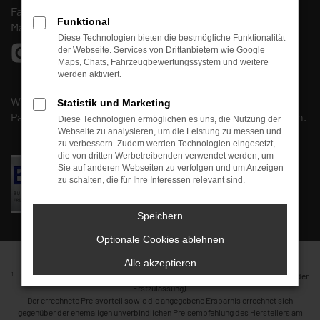
Fax: (0661) 67 90 88 30
Funktional
Mail:
info@autohaus-fulda-west.de
Diese Technologien bieten die bestmögliche Funktionalität
der Webseite. Services von Drittanbietern wie Google
Maps, Chats, Fahrzeugbewertungssystem und weitere
werden aktiviert.
Wir sind Mitglied beim
BVfK
und arbeiten mit unserem
Statistik und Marketing
Partner, der
Kfz-Meisterwerkstatt
Kirschmann
, zusammen.
Diese Technologien ermöglichen es uns, die Nutzung der
Webseite zu analysieren, um die Leistung zu messen und
zu verbessern. Zudem werden Technologien eingesetzt,
die von dritten Werbetreibenden verwendet werden, um
Sie auf anderen Webseiten zu verfolgen und um Anzeigen
zu schalten, die für Ihre Interessen relevant sind.
Speichern
Optionale Cookies ablehnen
Alle akzeptieren
1
Ehemaliger Neupreis (Unverbindliche Preisempfehlung des Herstellers am Tag der
Erstzulassung).
Der errechnete Preisvorteil sowie die angegebene Ersparnis errechnet sich
gegenüber der ehemaligen unverbindlichen Preisempfehlung des Herstellers am