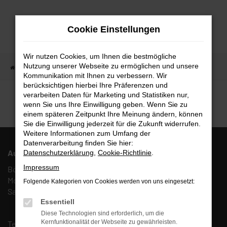
Zum
Hauptinhalt
Cookie Einstellungen
springen
Wir nutzen Cookies, um Ihnen die bestmögliche
Nutzung unserer Webseite zu ermöglichen und unsere
Startseite
Fahrzeugangebote
Fahrzeugmarkt
Kommunikation mit Ihnen zu verbessern. Wir
berücksichtigen hierbei Ihre Präferenzen und
Fahrzeugmarkt
verarbeiten Daten für Marketing und Statistiken nur,
wenn Sie uns Ihre Einwilligung geben. Wenn Sie zu
einem späteren Zeitpunkt Ihre Meinung ändern, können
Sie die Einwilligung jederzeit für die Zukunft widerrufen.
Weitere Informationen zum Umfang der
Datenverarbeitung finden Sie hier:
Autohaus Fulda West AFW GmbH & Co. KG
Datenschutzerklärung
,
Cookie-Richtlinie
.
Impressum
Böcklerstr. 27, 36041 Fulda
Mo. – Fr.: 10:00 – 18:00 Uhr
Folgende Kategorien von Cookies werden von uns eingesetzt:
Sa.: 10:00 – 13:00 Uhr
Essentiell
Diese Technologien sind erforderlich, um die
Kernfunktionalität der Webseite zu gewährleisten.
Tel.:
(0661) 67 90 88 0