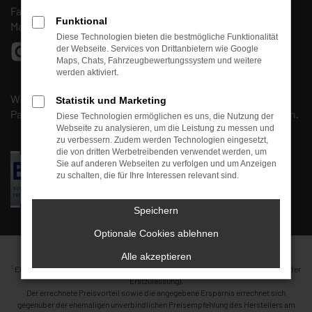
Fax: (0661) 67 90 88 30
Funktional
Mail:
info@autohaus-fulda-west.de
Diese Technologien bieten die bestmögliche Funktionalität
der Webseite. Services von Drittanbietern wie Google
Maps, Chats, Fahrzeugbewertungssystem und weitere
werden aktiviert.
Wir sind Mitglied beim
BVfK
und arbeiten mit unserem
Statistik und Marketing
Partner, der
Kfz-Meisterwerkstatt
Kirschmann
, zusammen.
Diese Technologien ermöglichen es uns, die Nutzung der
Webseite zu analysieren, um die Leistung zu messen und
zu verbessern. Zudem werden Technologien eingesetzt,
die von dritten Werbetreibenden verwendet werden, um
Sie auf anderen Webseiten zu verfolgen und um Anzeigen
zu schalten, die für Ihre Interessen relevant sind.
Speichern
Optionale Cookies ablehnen
Alle akzeptieren
1
Ehemaliger Neupreis (Unverbindliche Preisempfehlung des Herstellers am Tag der
Erstzulassung).
Der errechnete Preisvorteil sowie die angegebene Ersparnis errechnet sich
gegenüber der ehemaligen unverbindlichen Preisempfehlung des Herstellers am