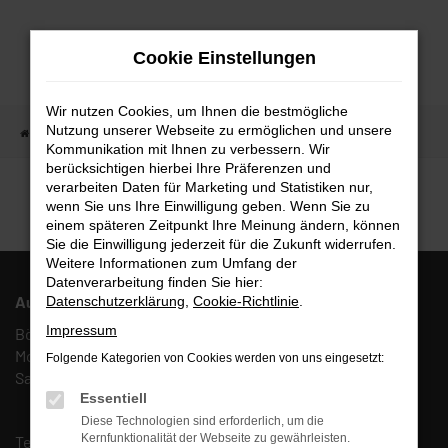
Zum
Hauptinhalt
Cookie Einstellungen
springen
Wir nutzen Cookies, um Ihnen die bestmögliche
Nutzung unserer Webseite zu ermöglichen und unsere
Startseite
Fahrzeugangebote
Fahrzeugmarkt
Kommunikation mit Ihnen zu verbessern. Wir
berücksichtigen hierbei Ihre Präferenzen und
Fahrzeugmarkt
verarbeiten Daten für Marketing und Statistiken nur,
wenn Sie uns Ihre Einwilligung geben. Wenn Sie zu
einem späteren Zeitpunkt Ihre Meinung ändern, können
Sie die Einwilligung jederzeit für die Zukunft widerrufen.
Weitere Informationen zum Umfang der
Datenverarbeitung finden Sie hier:
Autohaus Fulda West AFW GmbH & Co. KG
Datenschutzerklärung
,
Cookie-Richtlinie
.
Impressum
Böcklerstr. 27, 36041 Fulda
Mo. – Fr.: 10:00 – 18:00 Uhr
Folgende Kategorien von Cookies werden von uns eingesetzt:
Sa.: 10:00 – 13:00 Uhr
Essentiell
Diese Technologien sind erforderlich, um die
Kernfunktionalität der Webseite zu gewährleisten.
Tel.:
(0661) 67 90 88 0