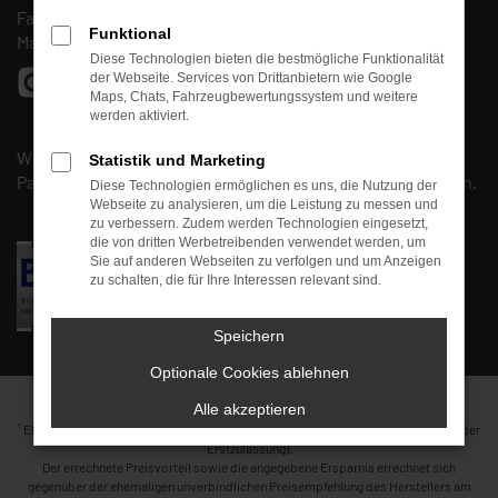
Fax: (0661) 67 90 88 30
Funktional
Mail:
info@autohaus-fulda-west.de
Diese Technologien bieten die bestmögliche Funktionalität
der Webseite. Services von Drittanbietern wie Google
Maps, Chats, Fahrzeugbewertungssystem und weitere
werden aktiviert.
Wir sind Mitglied beim
BVfK
und arbeiten mit unserem
Statistik und Marketing
Partner, der
Kfz-Meisterwerkstatt
Kirschmann
, zusammen.
Diese Technologien ermöglichen es uns, die Nutzung der
Webseite zu analysieren, um die Leistung zu messen und
zu verbessern. Zudem werden Technologien eingesetzt,
die von dritten Werbetreibenden verwendet werden, um
Sie auf anderen Webseiten zu verfolgen und um Anzeigen
zu schalten, die für Ihre Interessen relevant sind.
Speichern
Optionale Cookies ablehnen
Alle akzeptieren
1
Ehemaliger Neupreis (Unverbindliche Preisempfehlung des Herstellers am Tag der
Erstzulassung).
Der errechnete Preisvorteil sowie die angegebene Ersparnis errechnet sich
gegenüber der ehemaligen unverbindlichen Preisempfehlung des Herstellers am