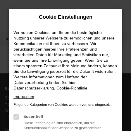
Zum
Hauptinhalt
Cookie Einstellungen
springen
Wir nutzen Cookies, um Ihnen die bestmögliche
Nutzung unserer Webseite zu ermöglichen und unsere
Startseite
Fahrzeugangebote
Fahrzeugmarkt
Kommunikation mit Ihnen zu verbessern. Wir
berücksichtigen hierbei Ihre Präferenzen und
Fahrzeugmarkt
verarbeiten Daten für Marketing und Statistiken nur,
wenn Sie uns Ihre Einwilligung geben. Wenn Sie zu
einem späteren Zeitpunkt Ihre Meinung ändern, können
Sie die Einwilligung jederzeit für die Zukunft widerrufen.
Weitere Informationen zum Umfang der
Datenverarbeitung finden Sie hier:
Autohaus Fulda West AFW GmbH & Co. KG
Datenschutzerklärung
,
Cookie-Richtlinie
.
Impressum
Böcklerstr. 27, 36041 Fulda
Mo. – Fr.: 10:00 – 18:00 Uhr
Folgende Kategorien von Cookies werden von uns eingesetzt:
Sa.: 10:00 – 13:00 Uhr
Essentiell
Diese Technologien sind erforderlich, um die
Kernfunktionalität der Webseite zu gewährleisten.
Tel.:
(0661) 67 90 88 0