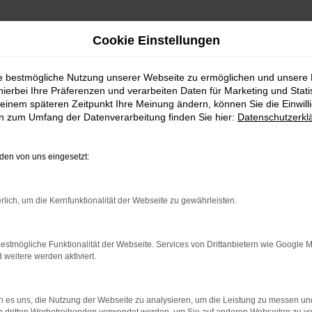
Cookie Einstellungen
ie bestmögliche Nutzung unserer Webseite zu ermöglichen und unsere
hierbei Ihre Präferenzen und verarbeiten Daten für Marketing und Stati
einem späteren Zeitpunkt Ihre Meinung ändern, können Sie die Einwillig
en zum Umfang der Datenverarbeitung finden Sie hier:
Datenschutzerkl
Fahrzeugmarkt
en von uns eingesetzt:
rlich, um die Kernfunktionalität der Webseite zu gewährleisten.
estmögliche Funktionalität der Webseite. Services von Drittanbietern wie Google 
eitere werden aktiviert.
 90 88 0
Wir sind Mitglied beim
BVfK
un
 90 88 30
mit unserem Partner, der
Kfz-
tohaus-fulda-west.de
Meisterwerkstatt
Kirschman
 es uns, die Nutzung der Webseite zu analysieren, um die Leistung zu messen u