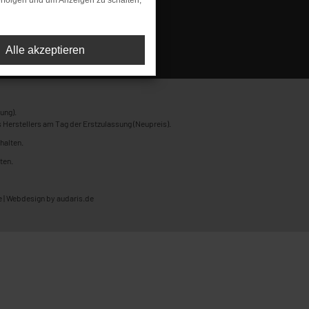
rfolgen und um Anzeigen zu schalten,
Alle akzeptieren
ung).
 Herstellers am Tag der Erstzulassung (Neupreis).
halten.
ten.
 |
Webdesign by audaris.de