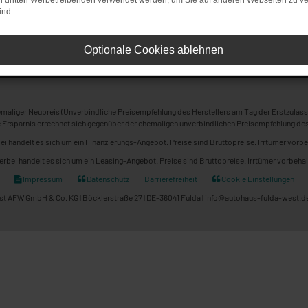
on dritten Werbetreibenden verwendet werden, um Sie auf anderen Webseiten zu ve
ind.
Optionale Cookies ablehnen
maliger Neupreis (Unverbindliche Preisempfehlung des Herstellers am Tag der Erstzulass
 Ersparnis errechnet sich gegenüber der ehemaligen unverbindlichen Preisempfehlung des
ei handelt es sich um ein Finanzierungs-Angebot. Preise sind Bruttopreise. Irrtümer vorbe
erbei handelt es sich um ein Leasing-Angebot. Preise sind Bruttopreise. Irrtümer vorbehal
Impressum
Datenschutz
Barrierefreiheit
Cookie Einstellungen
t AFW GmbH & Co. KG | Böcklerstraße 27 | DE-36041 Fulda | info@autohaus-fulda-west.de