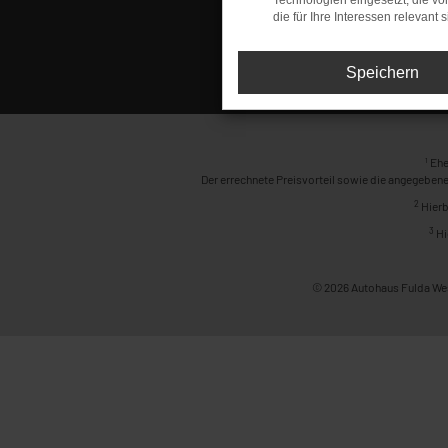
Technologien eingesetzt, die v
die für Ihre Interessen relevant s
Speichern
1
Ehe
Der errechnete Preisvorteil sowie die angegebene
2
Hierb
3
Hi
© 2026 Autohaus Fulda Wes